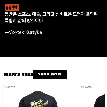
등반은 스포츠, 예술, 그리고 신비로운 모험이 결합된
CLIMB
HIKE
RUN
APPAREL
특별한 삶의 방식이다
완등을 위한 필수 장비
자연으로 나아갈 완벽한 준비
멈추지 않는 산악 트레일 러닝
모든 아웃도어 모험을 위해
—Voytek Kurtyka
SHOP NOW
SHOP NOW
SHOP NOW
SHOP MEN'S
SHOP WOMEN'S
MEN'S TEES
SHOP NOW
4 Colors
5 Colors