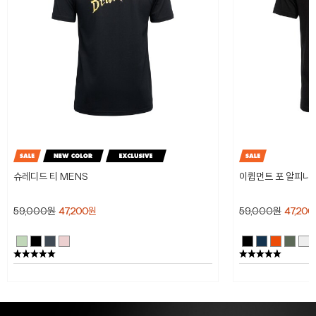
슈레디드 티 MENS
이큅먼트 포 알피니스
59,000
원
47,200
원
59,000
원
47,200