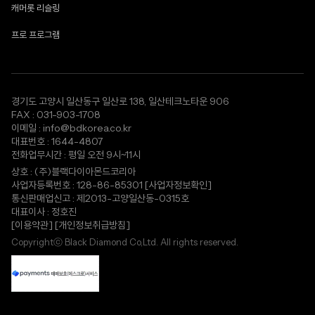
캐머롯 리슬링
프로 프로그램
경기도 고양시 일산동구 일산로 138, 일산테크노타운 906
FAX : 031-903-1708
이메일 : info@bdkorea.co.kr
대표번호 : 1644-4807
전화업무시간 : 평일 오전 9시~11시
상호 : (주)블랙다이아몬드코리아
사업자등록번호 : 128-86-85301
[사업자정보확인]
통신판매업신고 : 제2013-고양일산동-0315호
대표이사 : 정호진
[이용약관]
[개인정보취급방침]
Copyrightⓒ Black Diamond Co,Ltd. All rights reserved.