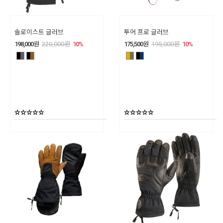
솔로이스트 글러브
투어 프로 글러브
198,000
원
220,000
원
10
%
175,500
원
195,000
원
10
%