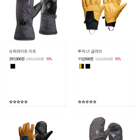
슈퍼라이트 미트
투어 LT 글러브
297,000
원
330,000
원
10
%
112,500
원
125,000
원
10
%