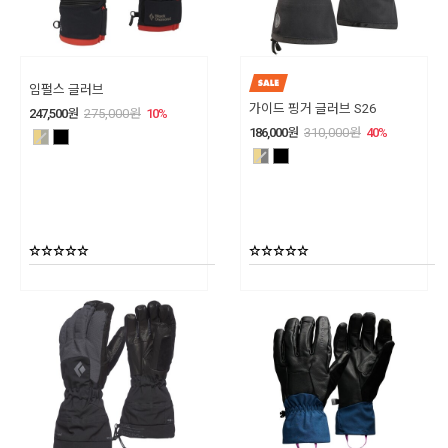
임펄스 글러브
가이드 핑거 글러브 S26
247,500
원
275,000
원
10
%
186,000
원
310,000
원
40
%