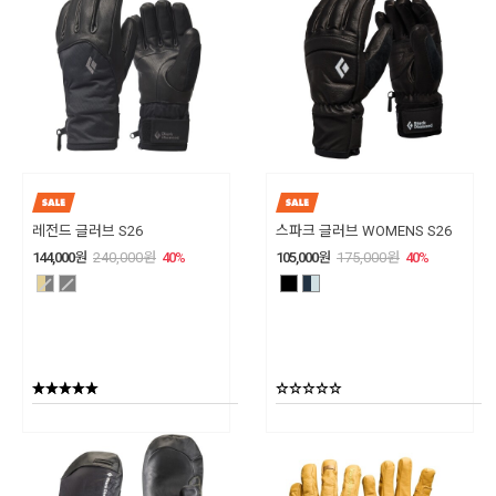
레전드 글러브 S26
스파크 글러브 WOMENS S26
144,000
원
240,000
원
40
%
105,000
원
175,000
원
40
%