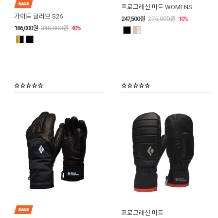
프로그레션 미트 WOMENS
가이드 글러브 S26
247,500
원
275,000
원
10
%
186,000
원
310,000
원
40
%
프로그레션 미트