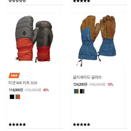
글리세이드 글러브
미션 MX 미트 S26
124,200
원
138,000
원
10
%
114,000
원
190,000
원
40
%