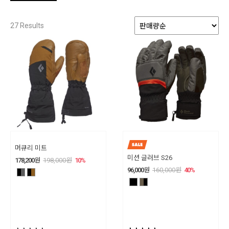
27
Results
머큐리 미트
미션 글러브 S26
178,200
원
198,000
원
10
%
96,000
원
160,000
원
40
%