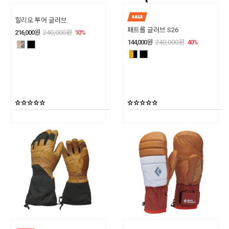
힐리오 투어 글러브
패트롤 글러브 S26
216,000
원
240,000
원
10
%
144,000
원
240,000
원
40
%