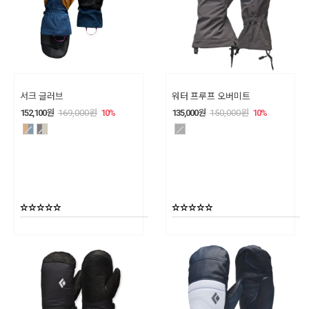
서크 글러브
워터 프루프 오버미트
152,100
원
169,000
원
10
%
135,000
원
150,000
원
10
%