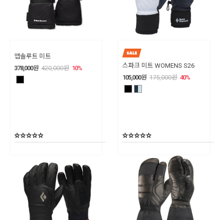
앱솔루트 미트
스파크 미트 WOMENS S26
378,000
원
420,000
원
10
%
105,000
원
175,000
원
40
%