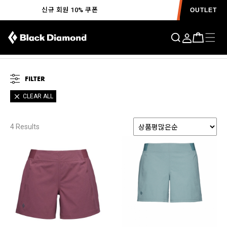
신규 회원 10% 쿠폰
OUTLET
FILTER
CLEAR ALL
4
Results