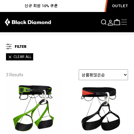
신규 회원 10% 쿠폰
OUTLET
FILTER
CLEAR ALL
3
Results