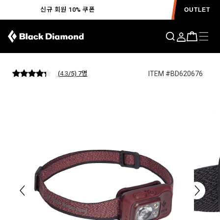
신규 회원 10% 쿠폰
OUTLET
스팟 400-R 헤드램프 S26
ITEM #BD620676
(
4.3
/5) 7
명