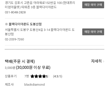
경기도 김포시 고촌읍 아라육로152번길 100 (현대프리
매장 예약 구매
미엄아울렛) 타워존 3층 블랙다이아몬드
031-8048-2828
※ 블랙다이아몬드 도봉산점
서울특별시 도봉구 도봉산4길 3-14 블랙다이아몬드 도
매장 예약 구매
봉산점
02-2039-7260
자세히
택배(
주문 시 결제
)
(30,000원 이상 무료)
3,000원
상품후기
7
명
(
4.3
/5)
제조사
blackdiamond