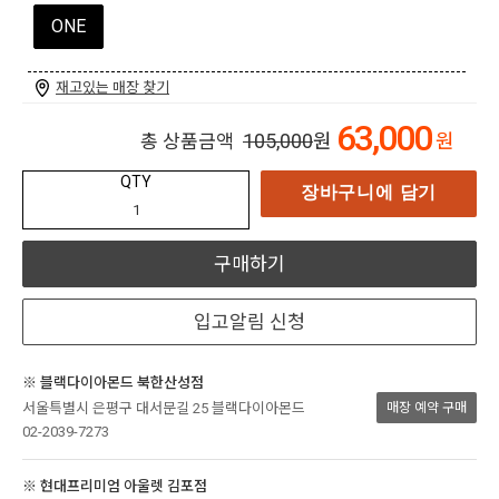
ONE
재고있는 매장 찾기
63,000
105,000
원
원
총 상품금액
QTY
장바구니에 담기
구매하기
입고알림 신청
※ 블랙다이아몬드 북한산성점
서울특별시 은평구 대서문길 25 블랙다이아몬드
매장 예약 구매
02-2039-7273
※ 현대프리미엄 아울렛 김포점