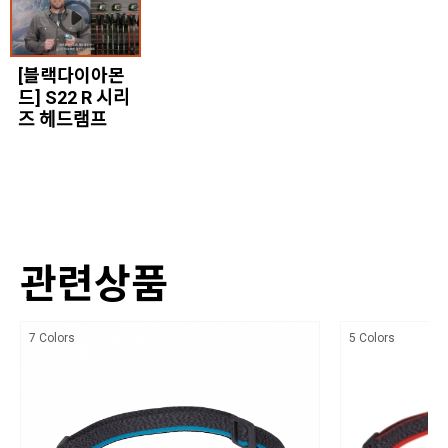
야간 적색 LED의 점멸 및 밝기 조절 가능
상세설명참조
배낭 속 오작동으로 인한 배터리 손실을 방지하는 디지털 잠금 모
동일모델의 출시년월
드
[블랙다이아몬
드] S22 R 시리
202301
즈 헤드램프
제조자
블랙다이아몬드/ 수입자 (주)블랙다이아몬드 코리아
제조국
중국
관련상품
상품별 세부사양
상세설명참조
7 Colors
5 Colors
품질보증기준
상세설명참조
A/S 책임자와 전화번호