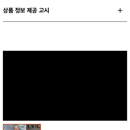
무게
상품 정보 제공 고시
73 g
PRODUCT FEATURES
밝기
품명 및 모델명
마이크로 USB 충전식 1500mAh 리튬 이온 배터리 내장
400 루멘
스팟 400-R 헤드램프 BD620676
최대 출력 400 루멘
최대거리
크기,중량
편안한 착용감과 탄성을 지닌 Repreve 재생 밴드
최대밝기 100M
IP67 수심 1미터에서 30분간 방수 성능 유지
상세설명참조
중간밝기 60M
터치 한번으로 최대 밝기 전환이 가능한 파워 탭 터치 패널
색상
최소밝기 12M
집중광 및 확산광, 미세 밝기 조절, 점멸 모드, 야간 LED, 디지털
상세설명참조
잠금 모드 적용
재질
LED 배터리 잔량 표시계
[Body] Polycarbonate, TPU [Lens] Polycarbonate [Strap] Polyester, Nylon,
마지막 사용 밝기를 기억하여 출력해주는 밝기 메모리 기능 탑재
Rubber
넓고 풍부한 빛을 발산하는 광학 효율 렌즈
제품 구성