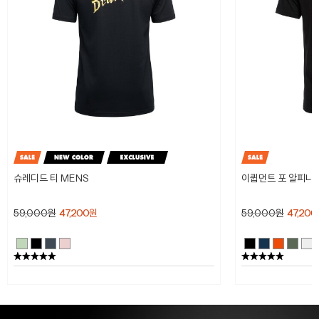
슈레디드 티 MENS
이큅먼트 포 알피니스
59,000
원
47,200
원
59,000
원
47,200