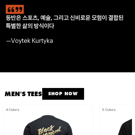
등반은 스포츠, 예술, 그리고 신비로운 모험이 결합된
CLIMB
HIKE
RUN
APPAREL
특별한 삶의 방식이다
완등을 위한 필수 장비
자연으로 나아갈 완벽한 준비
멈추지 않는 산악 트레일 러닝
모든 아웃도어 모험을 위해
—Voytek Kurtyka
SHOP NOW
SHOP NOW
SHOP NOW
SHOP MEN'S
SHOP WOMEN'S
MEN'S TEES
SHOP NOW
4 Colors
5 Colors