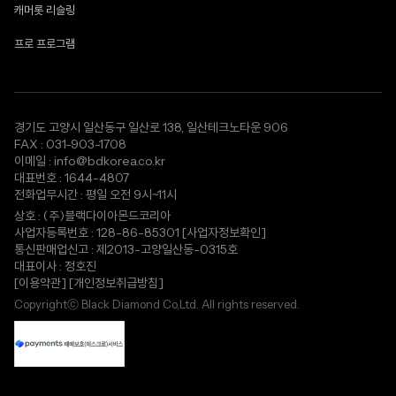
캐머롯 리슬링
프로 프로그램
경기도 고양시 일산동구 일산로 138, 일산테크노타운 906
FAX : 031-903-1708
이메일 : info@bdkorea.co.kr
대표번호 : 1644-4807
전화업무시간 : 평일 오전 9시~11시
상호 : (주)블랙다이아몬드코리아
사업자등록번호 : 128-86-85301
[사업자정보확인]
통신판매업신고 : 제2013-고양일산동-0315호
대표이사 : 정호진
[이용약관]
[개인정보취급방침]
Copyrightⓒ Black Diamond Co,Ltd. All rights reserved.