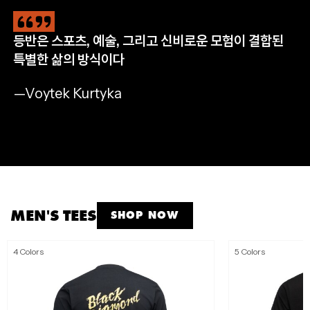
등반은 스포츠, 예술, 그리고 신비로운 모험이 결합된
CLIMB
HIKE
RUN
APPAREL
특별한 삶의 방식이다
완등을 위한 필수 장비
자연으로 나아갈 완벽한 준비
멈추지 않는 산악 트레일 러닝
모든 아웃도어 모험을 위해
—Voytek Kurtyka
SHOP NOW
SHOP NOW
SHOP NOW
SHOP MEN'S
SHOP WOMEN'S
MEN'S TEES
SHOP NOW
4 Colors
5 Colors