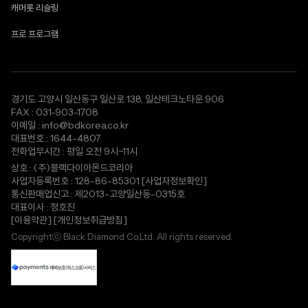
캐머롯 리슬링
프로 프로그램
경기도 고양시 일산동구 일산로 138, 일산테크노타운 906
FAX : 031-903-1708
이메일 : info@bdkorea.co.kr
대표번호 : 1644-4807
전화업무시간 : 평일 오전 9시~11시
상호 : (주)블랙다이아몬드코리아
사업자등록번호 : 128-86-85301
[사업자정보확인]
통신판매업신고 : 제2013-고양일산동-0315호
대표이사 : 정호진
[이용약관]
[개인정보취급방침]
Copyrightⓒ Black Diamond Co,Ltd. All rights reserved.