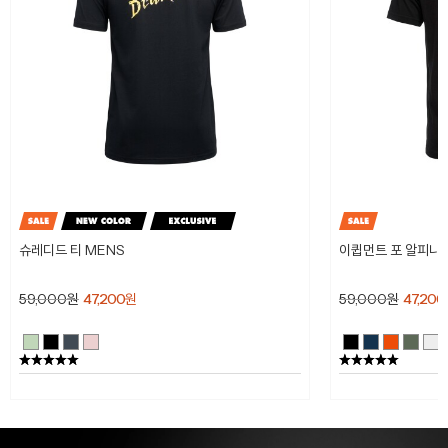
슈레디드 티 MENS
이큅먼트 포 알피니스
59,000
원
47,200
원
59,000
원
47,200