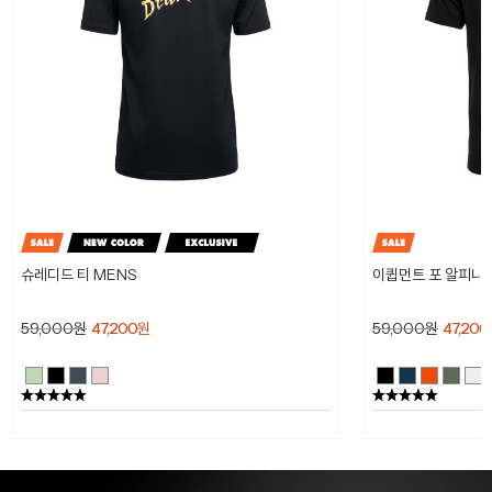
슈레디드 티 MENS
이큅먼트 포 알피니스
59,000
원
47,200
원
59,000
원
47,200