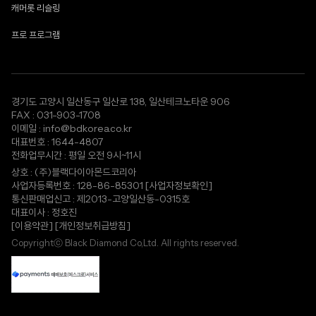
캐머롯 리슬링
프로 프로그램
경기도 고양시 일산동구 일산로 138, 일산테크노타운 906
FAX : 031-903-1708
이메일 : info@bdkorea.co.kr
대표번호 : 1644-4807
전화업무시간 : 평일 오전 9시~11시
상호 : (주)블랙다이아몬드코리아
사업자등록번호 : 128-86-85301
[사업자정보확인]
통신판매업신고 : 제2013-고양일산동-0315호
대표이사 : 정호진
[이용약관]
[개인정보취급방침]
Copyrightⓒ Black Diamond Co,Ltd. All rights reserved.