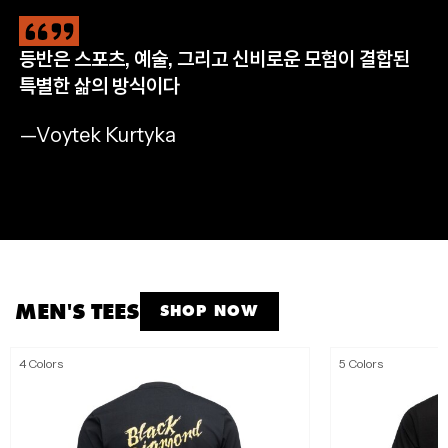
등반은 스포츠, 예술, 그리고 신비로운 모험이 결합된
CLIMB
HIKE
RUN
APPAREL
특별한 삶의 방식이다
완등을 위한 필수 장비
자연으로 나아갈 완벽한 준비
멈추지 않는 산악 트레일 러닝
모든 아웃도어 모험을 위해
—Voytek Kurtyka
SHOP NOW
SHOP NOW
SHOP NOW
SHOP MEN'S
SHOP WOMEN'S
MEN'S TEES
SHOP NOW
4 Colors
5 Colors