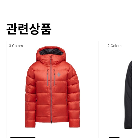
[Lining] 20d Nylon Debossed Rip Stop (100% Nylon. 42gsm)
[Shell] 20d Nylon Plain weave (100% Nylon. 43gsm),[Insulation] 800 Fill
수 아이템이 될 것입니다.
Power Allied Gray Goose Down (90% Down. 10% Feather),[Lining] 20d
Nylon Debossed Rip Stop (100% Nylon. 42gsm)
관련상품
PRODUCT FEATURES
색상
블루사인® 인증된 주요 원단
상세설명참조
3 Colors
2 Colors
블랙다이아몬드 다운 제품은 동물 복지 기준을 충족하며 추적 가
치수
능한 공정을 통해 제작됨
상세설명참조
의도적으로 PFAS를 첨가하지 않은 친환경 DWR 마감
제조자,수입품의 경우 수입자를 함께 표기
지퍼형 핸드 포켓 두 개와 내부 지퍼형 가슴 포켓
블랙다이아몬드/ 수입자 (주)블랙다이아몬드 코리아
왼쪽 핸드 포켓에 수납 가능
제조국
코드락으로 조절 가능한 밑단
베트남
800 필 파워 Allied HyperDRY 거위털 다운 단열재
세탁방법 및 취급시 주의사항
레귤러 핏
30℃ 이하의 차가운 물로 세탁하며, 손 세탁을 권장합니다. 기계 세탁의 경우 반
CLO: 2.82