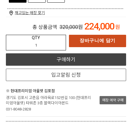
재고있는 매장 찾기
224,000
320,000
원
원
총 상품금액
QTY
장바구니에 담기
구매하기
입고알림 신청
※ 현대프리미엄 아울렛 김포점
경기도 김포시 고촌읍 아라육로152번길 100 (현대프리
매장 예약 구매
미엄아울렛) 타워존 3층 블랙다이아몬드
031-8048-2828