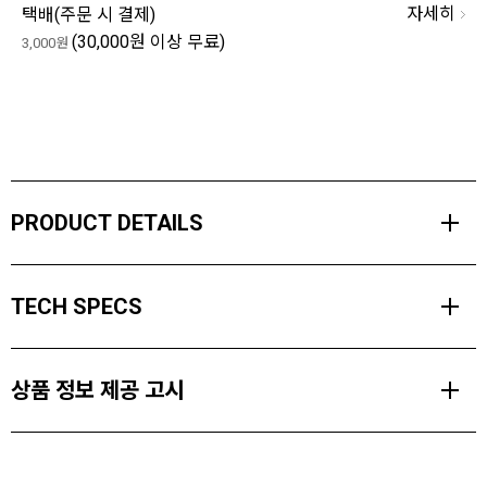
자세히
택배(
주문 시 결제
)
(30,000원 이상 무료)
3,000원
PRODUCT DETAILS
봄부터 가을까지 일상에서 착용할 수 있도록 설계된 액세스 다운 2.0
TECH SPECS
베스트는 이동성을 해치지 않으면서 신뢰할 수 있는 따뜻함을 제공합
니다.
MATERIALS
800 필 파워 거위털 다운이 사용되었으며, 의도적으로 PFAS를 첨가
상품 정보 제공 고시
[Shell] 20d Nylon Plain weave (100% Nylon. 43gsm)
하지않은 친환경 발수 마감 처리되었습니다.
[Insulation] 800 Fill Power Allied Gray Goose Down (90% Down.
지퍼형 핸드 포켓 두 개와 내부 가슴 포켓은 이동 중에도 필수품을 보
제품소재
10% Feather)
관할 충분한 공간을 제공하여, 쌀쌀한 날씨에 활동할 때 이 조끼가 필