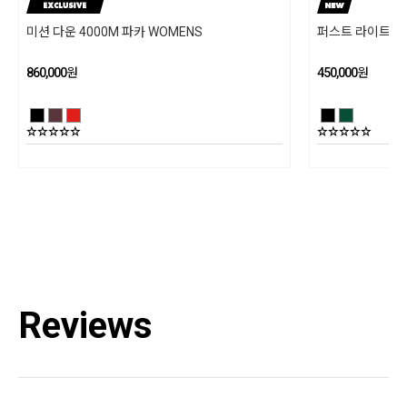
드시 드럼 세탁기를 사용하십시오. 세탁 후 직사광선을 피하여 옷걸이에 걸어
미션 다운 4000M 파카 WOMENS
퍼스트 라이트 1.
무게: 222 g
그늘에서 말려주십시오. 다림질은 하시면 안되고, 표백제 강력(효소) 세제 및 섬
유 유연제는 사용하지 말아주십시오
제조국: 베트남
860,000
원
450,000
원
제조년월
202501
품질보증기준
상세설명참조
AS책임자와 전화번호
블랙다이아몬드 코리아 / TEL : 1644-4807
Reviews