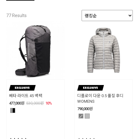
77
Results
베타 라이트 45 백팩
디플로이 다운 0.5 풀짚 후디
WOMENS
477,000
원
530,000
원
10
%
790,000
원