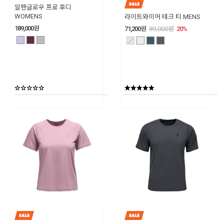
알펜글로우 프로 후디
WOMENS
라이트와이어 테크 티 MENS
189,000
원
71,200
원
89,000
원
20
%