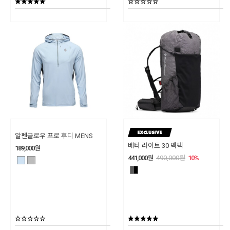
알펜글로우 프로 후디 MENS
베타 라이트 30 백팩
189,000
원
441,000
원
490,000
원
10
%