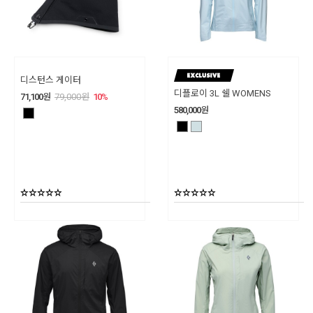
디스턴스 게이터
디플로이 3L 쉘 WOMENS
71,100
원
79,000
원
10
%
580,000
원