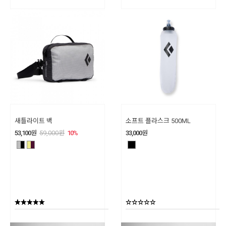
새틀라이트 백
소프트 플라스크 500ML
53,100
원
59,000
원
10
%
33,000
원