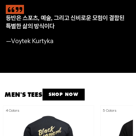
등반은 스포츠, 예술, 그리고 신비로운 모험이 결합된
CLIMB
HIKE
RUN
APPAREL
특별한 삶의 방식이다
완등을 위한 필수 장비
자연으로 나아갈 완벽한 준비
멈추지 않는 산악 트레일 러닝
모든 아웃도어 모험을 위해
—Voytek Kurtyka
SHOP NOW
SHOP NOW
SHOP NOW
SHOP MEN'S
SHOP WOMEN'S
MEN'S TEES
SHOP NOW
4 Colors
5 Colors