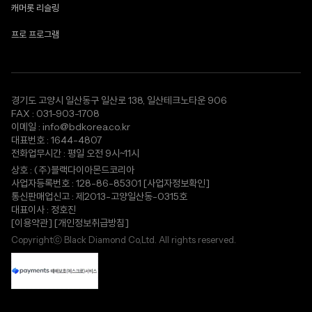
캐머롯 리슬링
프로 프로그램
경기도 고양시 일산동구 일산로 138, 일산테크노타운 906
FAX : 031-903-1708
이메일 : info@bdkorea.co.kr
대표번호 : 1644-4807
전화업무시간 : 평일 오전 9시~11시
상호 : (주)블랙다이아몬드코리아
사업자등록번호 : 128-86-85301
[사업자정보확인]
통신판매업신고 : 제2013-고양일산동-0315호
대표이사 : 정호진
[이용약관]
[개인정보취급방침]
Copyrightⓒ Black Diamond Co,Ltd. All rights reserved.