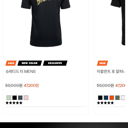
슈레디드 티 MENS
이큅먼트 포 알피니스
59,000
원
47,200
원
59,000
원
47,200