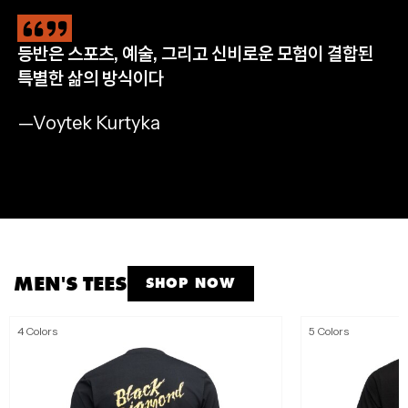
등반은 스포츠, 예술, 그리고 신비로운 모험이 결합된
CLIMB
HIKE
RUN
APPAREL
특별한 삶의 방식이다
완등을 위한 필수 장비
자연으로 나아갈 완벽한 준비
멈추지 않는 산악 트레일 러닝
모든 아웃도어 모험을 위해
—Voytek Kurtyka
SHOP NOW
SHOP NOW
SHOP NOW
SHOP MEN'S
SHOP WOMEN'S
MEN'S TEES
SHOP NOW
4 Colors
5 Colors