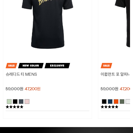
슈레디드 티 MENS
이큅먼트 포 알피니스
59,000
원
47,200
원
59,000
원
47,200