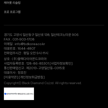
캐머롯 리슬링
프로 프로그램
경기도 고양시 일산동구 일산로 138, 일산테크노타운 906
FAX : 031-903-1708
이메일 : info@bdkorea.co.kr
대표번호 : 1644-4807
전화업무시간 : 평일 오전 9시~11시
상호 : (주)블랙다이아몬드코리아
사업자등록번호 : 128-86-85301
[사업자정보확인]
통신판매업신고 : 제2013-고양일산동-0315호
대표이사 : 정호진
[이용약관]
[개인정보취급방침]
Copyrightⓒ Black Diamond Co,Ltd. All rights reserved.