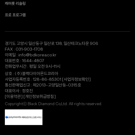
캐머롯 리슬링
프로 프로그램
경기도 고양시 일산동구 일산로 138, 일산테크노타운 906
FAX : 031-903-1708
이메일 : info@bdkorea.co.kr
대표번호 : 1644-4807
전화업무시간 : 평일 오전 9시~11시
상호 : (주)블랙다이아몬드코리아
사업자등록번호 : 128-86-85301
[사업자정보확인]
통신판매업신고 : 제2013-고양일산동-0315호
대표이사 : 정호진
[이용약관]
[개인정보취급방침]
Copyrightⓒ Black Diamond Co,Ltd. All rights reserved.