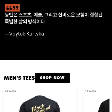
등반은 스포츠, 예술, 그리고 신비로운 모험이 결합된
CLIMB
HIKE
RUN
APPAREL
특별한 삶의 방식이다
완등을 위한 필수 장비
자연으로 나아갈 완벽한 준비
멈추지 않는 산악 트레일 러닝
모든 아웃도어 모험을 위해
—Voytek Kurtyka
SHOP NOW
SHOP NOW
SHOP NOW
SHOP MEN'S
SHOP WOMEN'S
MEN'S TEES
SHOP NOW
4 Colors
5 Colors