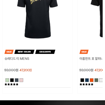
슈레디드 티 MENS
이큅먼트 포 알피니스
59,000
원
47,200
원
59,000
원
47,200