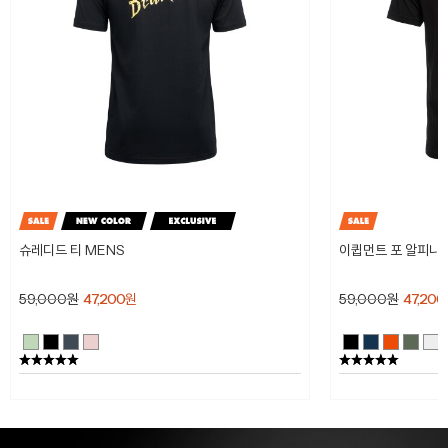
슈레디드 티 MENS
이큅먼트 포 알피니스
59,000
원
47,200
원
59,000
원
47,200