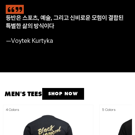
등반은 스포츠, 예술, 그리고 신비로운 모험이 결합된
CLIMB
HIKE
RUN
APPAREL
특별한 삶의 방식이다
완등을 위한 필수 장비
자연으로 나아갈 완벽한 준비
멈추지 않는 산악 트레일 러닝
모든 아웃도어 모험을 위해
—Voytek Kurtyka
SHOP NOW
SHOP NOW
SHOP NOW
SHOP MEN'S
SHOP WOMEN'S
MEN'S TEES
SHOP NOW
4 Colors
5 Colors