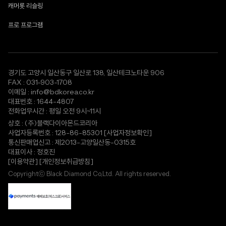
캐머롯 리슬링
프로 프로그램
경기도 고양시 일산동구 일산로 138, 일산테크노타운 906
FAX : 031-903-1708
이메일 : info@bdkorea.co.kr
대표번호 : 1644-4807
전화업무시간 : 평일 오전 9시~11시
상호 : (주)블랙다이아몬드코리아
사업자등록번호 : 128-86-85301
[사업자정보확인]
통신판매업신고 : 제2013-고양일산동-0315호
대표이사 : 정호진
[이용약관]
[개인정보취급방침]
Copyrightⓒ Black Diamond Co,Ltd. All rights reserved.