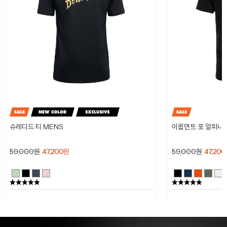
슈레디드 티 MENS
이큅먼트 포 알피니스
59,000
원
47,200
원
59,000
원
47,200