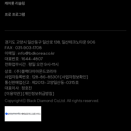
캐머롯 리슬링
프로 프로그램
경기도 고양시 일산동구 일산로 138, 일산테크노타운 906
FAX : 031-903-1708
이메일 : info@bdkorea.co.kr
대표번호 : 1644-4807
전화업무시간 : 평일 오전 9시~11시
상호 : (주)블랙다이아몬드코리아
사업자등록번호 : 128-86-85301
[사업자정보확인]
통신판매업신고 : 제2013-고양일산동-0315호
대표이사 : 정호진
[이용약관]
[개인정보취급방침]
Copyrightⓒ Black Diamond Co,Ltd. All rights reserved.