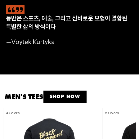
등반은 스포츠, 예술, 그리고 신비로운 모험이 결합된
CLIMB
HIKE
RUN
APPAREL
특별한 삶의 방식이다
완등을 위한 필수 장비
자연으로 나아갈 완벽한 준비
멈추지 않는 산악 트레일 러닝
모든 아웃도어 모험을 위해
—Voytek Kurtyka
SHOP NOW
SHOP NOW
SHOP NOW
SHOP MEN'S
SHOP WOMEN'S
MEN'S TEES
SHOP NOW
4 Colors
5 Colors