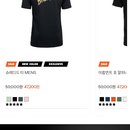
슈레디드 티 MENS
이큅먼트 포 알피니스
59,000
원
47,200
원
59,000
원
47,200