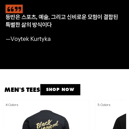
등반은 스포츠, 예술, 그리고 신비로운 모험이 결합된
CLIMB
HIKE
RUN
APPAREL
특별한 삶의 방식이다
완등을 위한 필수 장비
자연으로 나아갈 완벽한 준비
멈추지 않는 산악 트레일 러닝
모든 아웃도어 모험을 위해
—Voytek Kurtyka
SHOP NOW
SHOP NOW
SHOP NOW
SHOP MEN'S
SHOP WOMEN'S
MEN'S TEES
SHOP NOW
4 Colors
5 Colors