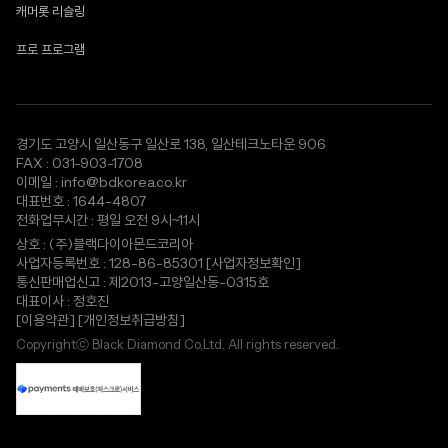
캐머롯 리슬링
프로 프로그램
경기도 고양시 일산동구 일산로 138, 일산테크노타운 906
FAX : 031-903-1708
이메일 : info@bdkorea.co.kr
대표번호 : 1644-4807
전화업무시간 : 평일 오전 9시~11시
상호 : (주)블랙다이아몬드코리아
사업자등록번호 : 128-86-85301
[사업자정보확인]
통신판매업신고 : 제2013-고양일산동-0315호
대표이사 : 정호진
[이용약관]
[개인정보취급방침]
Copyrightⓒ Black Diamond Co,Ltd. All rights reserved.