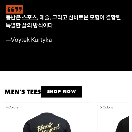
등반은 스포츠, 예술, 그리고 신비로운 모험이 결합된
CLIMB
HIKE
RUN
APPAREL
특별한 삶의 방식이다
완등을 위한 필수 장비
자연으로 나아갈 완벽한 준비
멈추지 않는 산악 트레일 러닝
모든 아웃도어 모험을 위해
—Voytek Kurtyka
SHOP NOW
SHOP NOW
SHOP NOW
SHOP MEN'S
SHOP WOMEN'S
MEN'S TEES
SHOP NOW
4 Colors
5 Colors