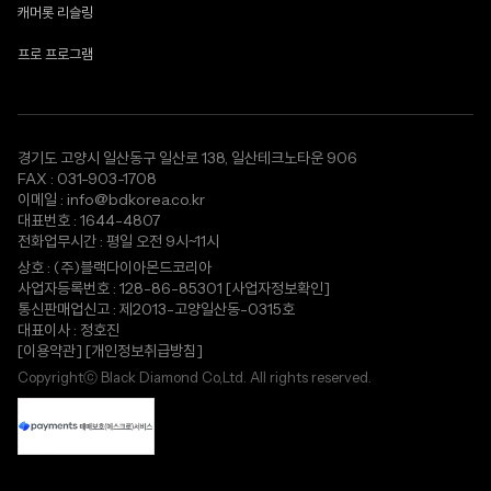
캐머롯 리슬링
프로 프로그램
경기도 고양시 일산동구 일산로 138, 일산테크노타운 906
FAX : 031-903-1708
이메일 : info@bdkorea.co.kr
대표번호 : 1644-4807
전화업무시간 : 평일 오전 9시~11시
상호 : (주)블랙다이아몬드코리아
사업자등록번호 : 128-86-85301
[사업자정보확인]
통신판매업신고 : 제2013-고양일산동-0315호
대표이사 : 정호진
[이용약관]
[개인정보취급방침]
Copyrightⓒ Black Diamond Co,Ltd. All rights reserved.