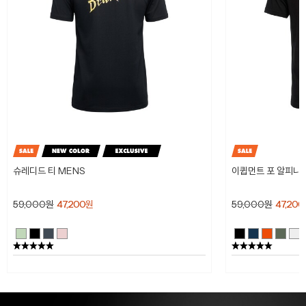
슈레디드 티 MENS
이큅먼트 포 알피니스
59,000
원
47,200
원
59,000
원
47,200