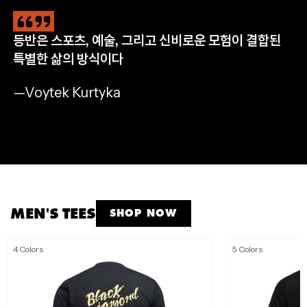
등반은 스포츠, 예술, 그리고 신비로운 모험이 결합된
CLIMB
HIKE
RUN
APPAREL
특별한 삶의 방식이다
완등을 위한 필수 장비
자연으로 나아갈 완벽한 준비
멈추지 않는 산악 트레일 러닝
모든 아웃도어 모험을 위해
—Voytek Kurtyka
SHOP NOW
SHOP NOW
SHOP NOW
SHOP MEN'S
SHOP WOMEN'S
MEN'S TEES
SHOP NOW
4 Colors
5 Colors