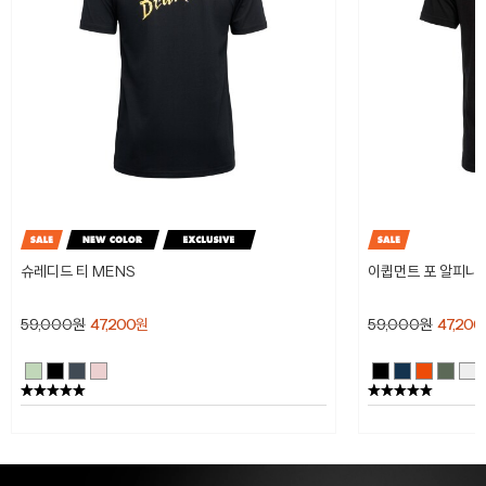
슈레디드 티 MENS
이큅먼트 포 알피니스
59,000
원
47,200
원
59,000
원
47,200