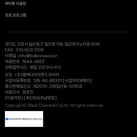
캐머롯 리슬링
프로 프로그램
경기도 고양시 일산동구 일산로 138, 일산테크노타운 906
FAX : 031-903-1708
이메일 : info@bdkorea.co.kr
대표번호 : 1644-4807
전화업무시간 : 평일 오전 9시~11시
상호 : (주)블랙다이아몬드코리아
사업자등록번호 : 128-86-85301
[사업자정보확인]
통신판매업신고 : 제2013-고양일산동-0315호
대표이사 : 정호진
[이용약관]
[개인정보취급방침]
Copyrightⓒ Black Diamond Co,Ltd. All rights reserved.