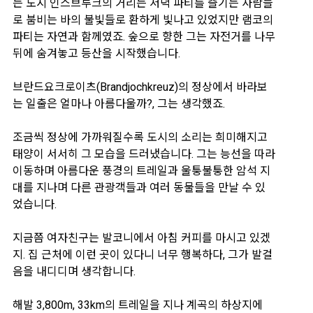
는 도시 인스브루크의 거리는 저녁 파티를 즐기는 사람들
로 붐비는 바의 불빛들로 환하게 빛나고 있었지만 램코의
파티는 자연과 함께였죠. 숲으로 향한 그는 자전거를 나무
뒤에 숨겨놓고 등산을 시작했습니다.
브란드요크로이츠(Brandjochkreuz)의 정상에서 바라보
는 일출은 얼마나 아름다울까?,
그는 생각했죠.
조금씩 정상에 가까워질수록 도시의 소리는 희미해지고
태양이 서서히 그 모습을 드러냈습니다. 그는 능선을 따라
이동하며 아름다운 풍경의 트레일과 울퉁불퉁한 암석 지
대를 지나며 다른 관광객들과 여러 동물들을 만날 수 있
었습니다.
지금쯤 여자친구는 발코니에서 아침 커피를 마시고 있겠
지. 집 근처에 이런 곳이 있다니 너무 행복하다,
그가 발걸
음을 내디디며 생각합니다.
해발 3,800m, 33km의 트레일을 지나 계곡의 하상지에