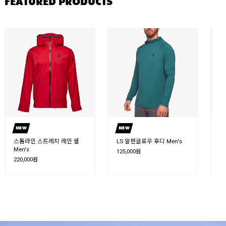
FEATURED PRODUCTS
NEW
NEW
N
스톰라인 스트레치 레인 쉘
LS 알펜글로우 후디
Men's
알
Men's
125,000원
11
220,000원