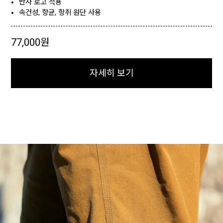
반사 로고 적용
속건성, 향균, 항취 원단 사용
77,000원
자세히 보기