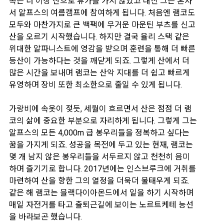
족은 더 이상 산으로 휴가를 가지 않았고 대신 그는 혼자
서 알프스의 여름캠프에 참여하게 됩니다. 처음엔 램코도
모두와 마찬가지로 큰 백팩에 무거운 마운틴 부츠를 신고
산을 오르기 시작했습니다. 하지만 결국 율리 스택 같은
위대한 알파니스트에 영감을 받으며 훈련을 통해 더 빠른
등산이 가능하다는 것을 깨닫게 되죠. 그렇게 산에서 더
많은 시간을 보내며 램코는 산악 지대를 더 쉽고 빠르게
유영하며 장비 또한 최소한으로 줄일 수 있게 됩니다.
가랑비에 속옷이 젖듯, 세월이 흐르면서 산은 점점 더 램
코의 삶에 중요한 부분으로 자리하게 됩니다. 그렇게 그는
알프스의 모든 4,000m 급 봉우리들을 정복하고 싶다는
꿈을 가지게 되죠. 성공을 목전에 두고 있는 현재, 램코는
몇 개 남지 않은 봉우리들을 서두르지 않고 천천히 음미
하며 즐기기로 합니다. 2017년에는 인스브루크에 거취를
마련하여 산을 향한 그의 열정을 더욱더 불태우게 되죠.
같은 해 램코는 블랙다이아몬드에서 일을 하기 시작하며
매일 자전거를 타고 출퇴근길에 보이는 노르트케테 능선
을 바라보곤 했습니다.