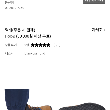
매장 예약 구매
봉산점
02-2039-7260
자세히
택배(
주문 시 결제
)
(30,000원 이상 무료)
3,000원
상품후기
2
명
(
5
/5)
제조사
blackdiamond