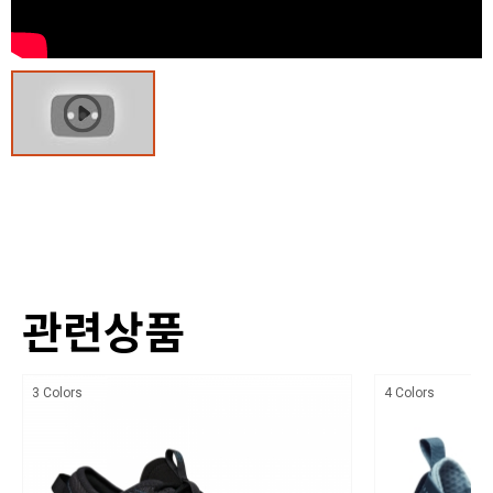
내구성이 뛰어난 프리미엄 스웨이드 가죽
블랙다이아몬드/ 수입자 (주)블랙다이아몬드 코리아
블랙다이아몬드 블랙라벨 스트릿 아웃솔 적용
제조국
발가락 주위를 보강하여 안전성 및 내구성을 지님
중국 또는 베트남
클라이밍 퍼포먼스를 위한 디자인
취급시 주의사항
최상의 편안함을 제공하는 EVA 미드솔
상세설명참조
양말을 신은 듯한 편안한 착용감을 주는 부티 핏
품질보증기준
신축성이 뛰어난 힐 밴드는 착용이 편리함
상세설명참조
활용도가 뛰어난 강화 웨빙 루프 적용
A/S 책임자와 전화번호
관련상품
블랙다이아몬드 코리아 / TEL : 1644-4807
3 Colors
4 Colors