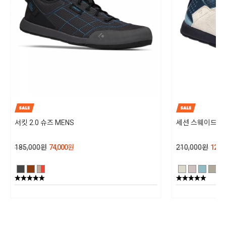
서킷 2.0 슈즈 MENS
세션 스웨이드 WO
185,000
원
74,000
원
210,000
원
126,