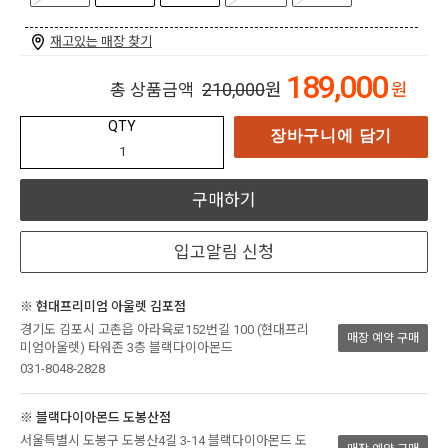
재고있는 매장 찾기
189,000
210,000
원
원
총 상품금액
QTY
장바구니에 담기
구매하기
입고알림 신청
※ 현대프리미엄 아울렛 김포점
경기도 김포시 고촌읍 아라육로152번길 100 (현대프리
매장 예약 구매
미엄아울렛) 타워존 3층 블랙다이아몬드
031-8048-2828
※ 블랙다이아몬드 도봉산점
서울특별시 도봉구 도봉산4길 3-14 블랙다이아몬드 도