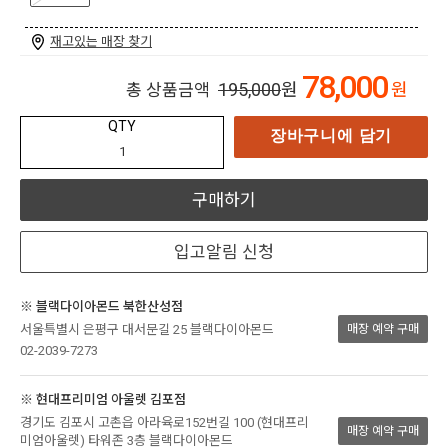
재고있는 매장 찾기
78,000
195,000
원
원
총 상품금액
QTY
장바구니에 담기
구매하기
입고알림 신청
※ 블랙다이아몬드 북한산성점
서울특별시 은평구 대서문길 25 블랙다이아몬드
매장 예약 구매
02-2039-7273
※ 현대프리미엄 아울렛 김포점
경기도 김포시 고촌읍 아라육로152번길 100 (현대프리
매장 예약 구매
미엄아울렛) 타워존 3층 블랙다이아몬드