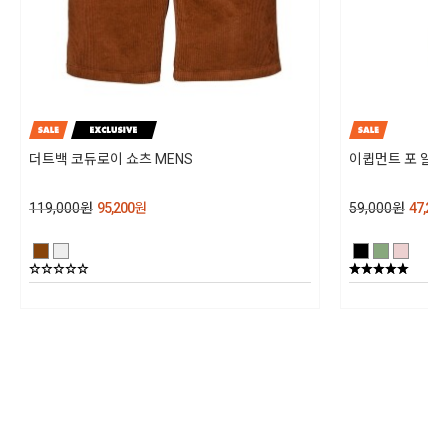
양말을 신은 듯한 편안한 착용감을 제공하는 부티 핏
취급시 주의사항
뒤꿈치에 신축성이 뛰어난 밴드를 적용하여 착용이 매우 간편함
상세설명참조
활용도가 뛰어난 웨빙 루프 적용
품질보증기준
상세설명참조
더트백 코듀로이 쇼츠 MENS
이큅먼트 포 알피
A/S 책임자와 전화번호
119,000
원
95,200
원
59,000
원
47,200
블랙다이아몬드 코리아 / TEL : 1644-4807