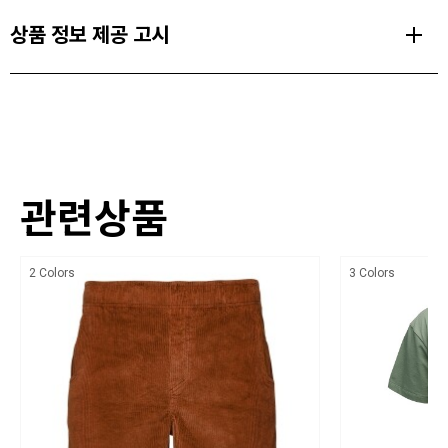
Size Range
접어 신을 수 있습니다.
상품 정보 제공 고시
USW 5.5-11
EVA 미드솔은 쿠션감과 안정감을 제공하며, 블랙다이아몬드 블랙 라
벨스트릿 아웃솔은 접지력을 향상시켜줍니다.
Weight
제품의 주소재
25% 리사이클 소재가 사용된 웨빙 루프는 어프로치가 끝나고 등반이
219 g / 7.7 oz (W's US 8)
Enduro Knit upper, Slingshot stretch heel
시작될 때 다양한 태그 또는 보관 옵션을 제공합니다.
색상
마지막으로, 라이너와 깔창은 100% 리사이클 메쉬로 제작되었습니
다.
관련상품
상세설명참조
치수
PRODUCT FEATURES
2 Colors
3 Colors
상세설명참조
내구성 및 통기성이 뛰어난 40% 리사이클 실로 제작된 어퍼
제조자
접지력이 뛰어난 블랙 라벨 스트릿 아웃솔
블랙다이아몬드/ 수입자 (주)블랙다이아몬드 코리아
발가락 주위를 보강하여 안전성 및 내구성을 지님
제조국
최상의 편안함을 제공하는 EVA 미드솔과 블룸 녹조 폼
베트남