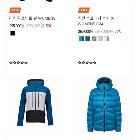
리퀴드 포인트 쉘 WOMENS
리컨 스트레치 스키 쉘
WOMENS S24
295,000
원
590,000
원
50
%
265,000
원
530,000
원
50
%