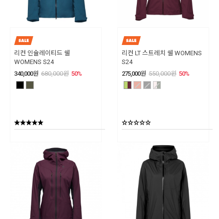
리컨 인슐레이티드 쉘
리컨 LT 스트레치 쉘 WOMENS
WOMENS S24
S24
340,000
원
680,000
원
50
%
275,000
원
550,000
원
50
%