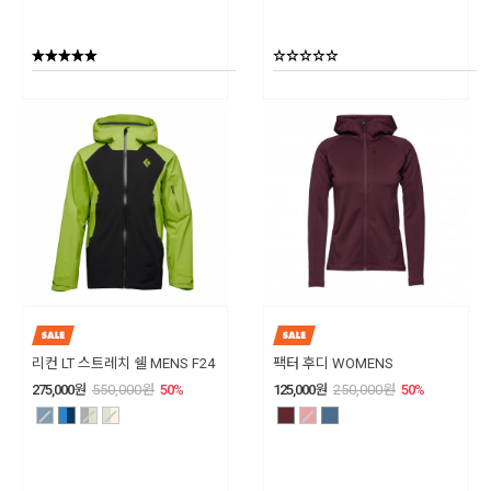
리컨 LT 스트레치 쉘 MENS F24
팩터 후디 WOMENS
275,000
원
550,000
원
50
%
125,000
원
250,000
원
50
%