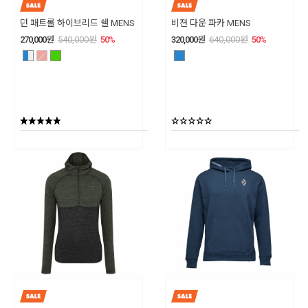
던 패트롤 하이브리드 쉘 MENS
비젼 다운 파카 MENS
270,000
원
540,000
원
50
%
320,000
원
640,000
원
50
%