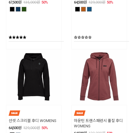
67,500
원
135,000
원
50
%
64,500
원
129,000
원
50
%
선셋 스크리블 후디 WOMENS
마운틴 트랜스패런시 풀짚 후디
WOMENS
64,500
원
129,000
원
50
%