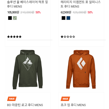
솔루션 울 베이스레이어 하프 짚
헤리티지 이큅먼트 포 알피니스
후디 MENS
트 후디 MENS
105,000
원
210,000
원
50
%
62,500
원
125,000
원
50
%
BD 마운틴 로고 후디 MENS
쵸크 업 후디 MENS