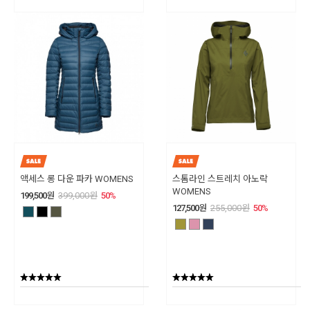
액세스 롱 다운 파카 WOMENS
스톰라인 스트레치 아노락
WOMENS
199,500
원
399,000
원
50
%
127,500
원
255,000
원
50
%