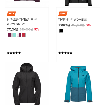
던 패트롤 하이브리드 쉘
하이라인 쉘 WOMENS
WOMENS F24
230,000
원
460,000
원
50
%
270,000
원
540,000
원
50
%