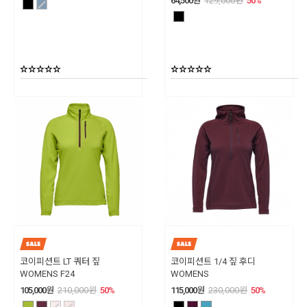
64,500
원
129,000
원
50
%
코이피션트 LT 쿼터 짚
코이피션트 1/4 짚 후디
WOMENS F24
WOMENS
105,000
원
210,000
원
50
%
115,000
원
230,000
원
50
%