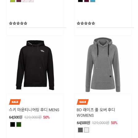
스키 마운티니어링 후디 MENS
BD 래이즈 풀 오버 후디
WOMENS
64,500
원
129,000
원
50
%
64,500
원
129,000
원
50
%