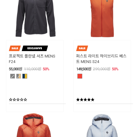
프로젝트 플란넬 셔츠 MENS
퍼스트 라이트 하이브리드 베스
F24
트 MENS S24
55,000
원
110,000
원
50
%
149,500
원
299,000
원
50
%