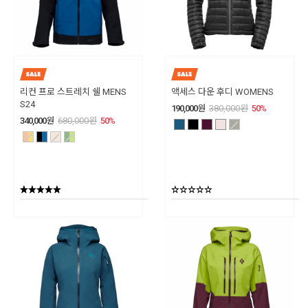
리컨 프로 스트레치 쉘 MENS
액세스 다운 후디 WOMENS
S24
190,000
원
380,000
원
50
%
340,000
원
680,000
원
50
%