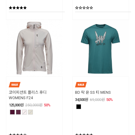
코이피션트 플리스 후디
BD 락 온 SS 티 MENS
WOMENS F24
34,500
원
69,000
원
50
%
125,000
원
250,000
원
50
%