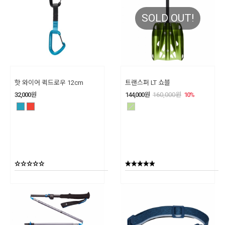
SOLD OUT!
핫 와이어 퀵드로우 12cm
트랜스퍼 LT 쇼블
32,000
원
144,000
원
160,000
원
10
%