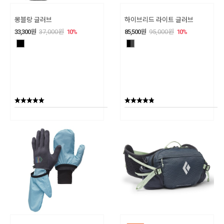
몽블랑 글러브
하이브리드 라이트 글러브
33,300
원
37,000
원
10
%
85,500
원
95,000
원
10
%