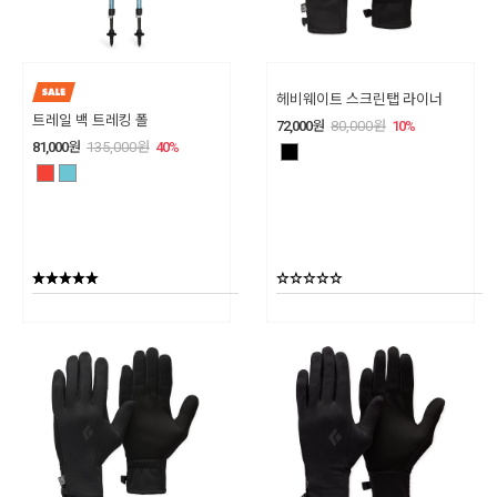
헤비웨이트 스크린탭 라이너
트레일 백 트레킹 폴
72,000
원
80,000
원
10
%
81,000
원
135,000
원
40
%