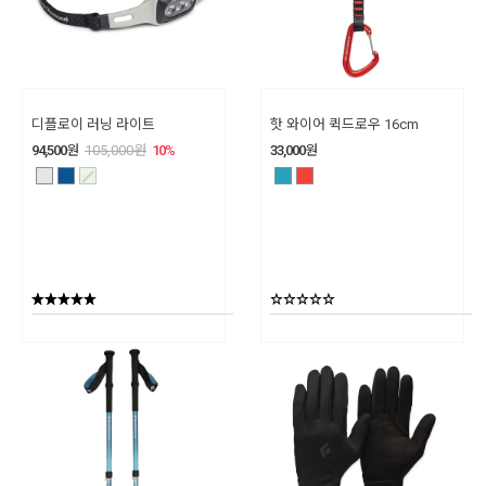
디플로이 러닝 라이트
핫 와이어 퀵드로우 16cm
94,500
원
105,000
원
10
%
33,000
원