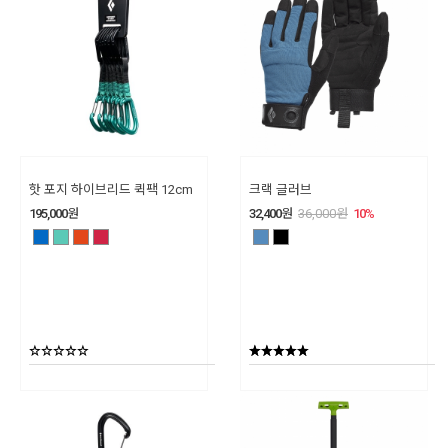
핫 포지 하이브리드 퀵팩 12cm
크랙 글러브
195,000
원
32,400
원
36,000
원
10
%