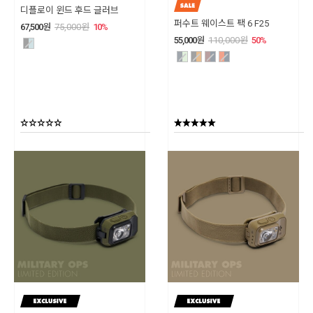
디플로이 윈드 후드 글러브
퍼수트 웨이스트 팩 6 F25
67,500
원
75,000
원
10
%
55,000
원
110,000
원
50
%