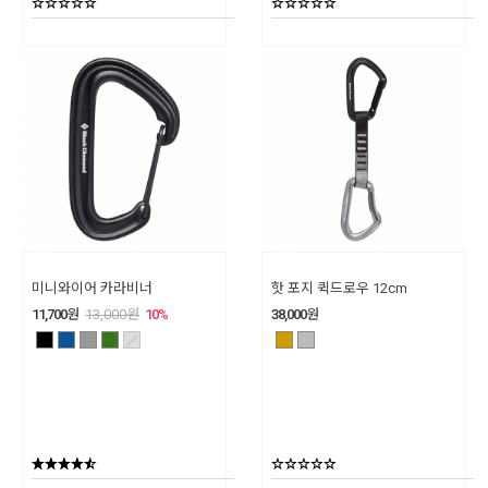
미니와이어 카라비너
핫 포지 퀵드로우 12cm
11,700
원
13,000
원
10
%
38,000
원