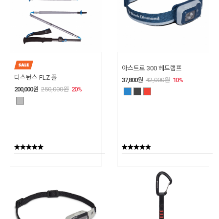
아스트로 300 헤드램프
디스턴스 FLZ 폴
37,800
원
42,000
원
10
%
200,000
원
250,000
원
20
%