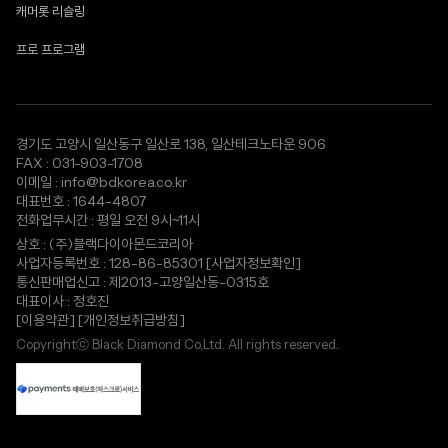
캐머롯 리슬링
프로 프로그램
경기도 고양시 일산동구 일산로 138, 일산테크노타운 906
FAX : 031-903-1708
이메일 : info@bdkorea.co.kr
대표번호 : 1644-4807
전화업무시간 : 평일 오전 9시~11시
상호 : (주)블랙다이아몬드코리아
사업자등록번호 : 128-86-85301
[사업자정보확인]
통신판매업신고 : 제2013-고양일산동-0315호
대표이사 : 정호진
[이용약관]
[개인정보취급방침]
Copyrightⓒ Black Diamond Co,Ltd. All rights reserved.