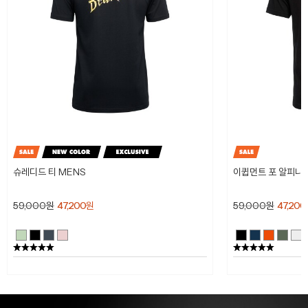
슈레디드 티 MENS
이큅먼트 포 알피니스
59,000
원
47,200
원
59,000
원
47,200