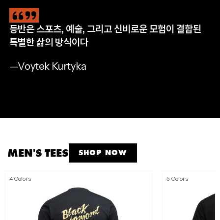
등반은 스포츠, 예술, 그리고 신비로운 모험이 결합된
CLIMB
HIKE
RUN
APPAREL
특별한 삶의 방식이다
완등을 위한 필수 장비
자연으로 나아갈 완벽한 준비
멈추지 않는 산악 트레일 러닝
모든 아웃도어 모험을 위해
—Voytek Kurtyka
SHOP NOW
SHOP NOW
SHOP NOW
SHOP MEN'S
SHOP WOMEN'S
MEN'S TEES
SHOP NOW
4 Colors
5 Colors