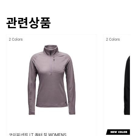
237 g
100% Woven Mechanical Stretch Polyester(135gsm)
PRODUCT FEATURES
색상
관련상품
CiCLO 100% 리사이클 생분해 폴리에스터 플리스
상세설명참조
지퍼형 대비 가슴 포켓
치수
2 Colors
2 Colors
지퍼형 핸드 포켓 두 개
상세설명참조
핏: 레귤러
제조자,수입품의 경우 수입자를 함께 표기
길이(등 중심 기준): 25.5 in
블랙다이아몬드/ 수입자 (주)블랙다이아몬드 코리아
제조국
베트남
세탁방법 및 취급시 주의사항
30℃ 이하의 차가운 물로 세탁하며, 손 세탁을 권장합니다. 기계 세탁의 경우 반
드시 드럼 세탁기를 사용하십시오. 세탁 후 직사광선을 피하여 옷걸이에 걸어
그늘에서 말려주십시오. 다림질은 하시면 안되고, 표백제 강력(효소) 세제 및 섬
코이피션트 LT 쿼터 짚 WOMENS