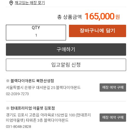
재고있는 매장 찾기
165,000
원
총 상품금액
QTY
장바구니에 담기
구매하기
입고알림 신청
※ 블랙다이아몬드 북한산성점
서울특별시 은평구 대서문길 25 블랙다이아몬드
매장 예약 구매
02-2039-7273
※ 현대프리미엄 아울렛 김포점
경기도 김포시 고촌읍 아라육로152번길 100 (현대프리
매장 예약 구매
미엄아울렛) 타워존 3층 블랙다이아몬드
031-8048-2828