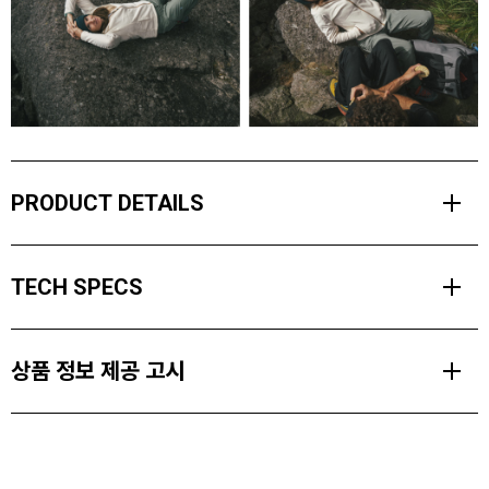
PRODUCT DETAILS
클라이밍 여행의 필수 아이템, 라이트웨이트 풀 짚 플리스는 부드럽고
TECH SPECS
캐주얼하며 적당한 보온성을 제공하는 편안한 재킷입니다.
이 재킷은 부드럽고 포근한 리사이클 플리스 원단으로 제작되었으며,
MATERIALS
전통적인 합성 섬유와 결합해 자연 소재처럼 생분해가 가능하도록 돕
상품 정보 제공 고시
[Body] 100% biodegradeable recylced polyester (150gsm)
는 혁신적인 섬유 성분인 CiCLO®가 적용되어 있습니다.
[Overlay] 100% Woven Mechanical Stretch Polyester(135gsm)
신축성 있는 립스탑 원단으로 마감된 지퍼형 가슴 포켓은 깔끔한 대비
제품소재
감을 더해줍니다.
WEIGHT
[Body] 100% biodegradeable recylced polyester (150gsm),[Overlay]