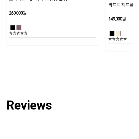
리프트 하프짚 플
유 유연제는 사용하지 말아주십시오
260,000
원
제조년월
149,000
원
202601
품질보증기준
상세설명참조
AS책임자와 전화번호
블랙다이아몬드 코리아 / TEL : 1644-4807
Reviews