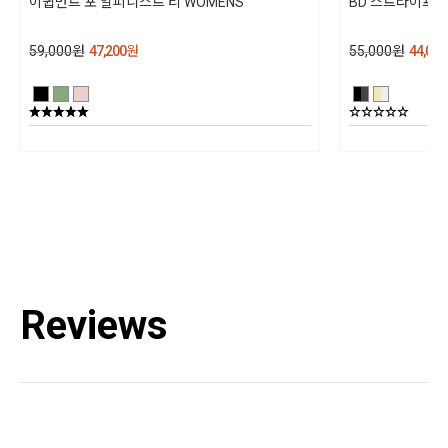
이큅먼트 포 알피니스트 티 WOMENS
BD 스트라이프 탱
제조년월
59,000
원
47,200
원
55,000
원
44,000
202601
품질보증기준
상세설명참조
AS책임자와 전화번호
블랙다이아몬드 코리아 / TEL : 1644-4807
Reviews