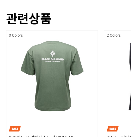
색상
빠른 건조와 땀 흡수, 냄새 억제 기능
관련상품
상세설명참조
원단 표면이 매우 부드럽게 마감됨
치수
핏: 레귤러
3 Colors
2 Colors
상세설명참조
길이(어깨 최고점 기준): 50.8 cm
제조자,수입품의 경우 수입자를 함께 표기
길이(등 중심 기준): 48.26 cm
블랙다이아몬드/ 수입자 (주)블랙다이아몬드 코리아
제조국
인도네시아
세탁방법 및 취급시 주의사항
30℃ 이하의 차가운 물로 세탁하며, 손 세탁을 권장합니다. 기계 세탁의 경우 반
드시 드럼 세탁기를 사용하십시오. 세탁 후 직사광선을 피하여 옷걸이에 걸어
그늘에서 말려주십시오. 다림질은 하시면 안되고, 표백제 강력(효소) 세제 및 섬
유 유연제는 사용하지 말아주십시오