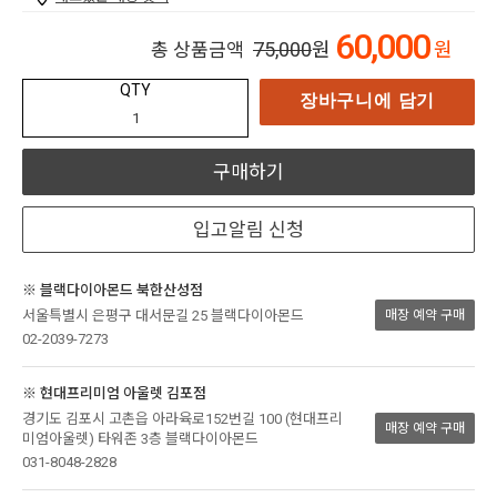
60,000
75,000
원
원
총 상품금액
QTY
장바구니에 담기
구매하기
입고알림 신청
※ 블랙다이아몬드 북한산성점
서울특별시 은평구 대서문길 25 블랙다이아몬드
매장 예약 구매
02-2039-7273
※ 현대프리미엄 아울렛 김포점
경기도 김포시 고촌읍 아라육로152번길 100 (현대프리
매장 예약 구매
미엄아울렛) 타워존 3층 블랙다이아몬드
031-8048-2828