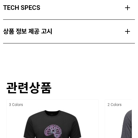
이른 아침 출발과 장시간의 트레일 활동을 위해 설계된 디스턴스 테크
TECH SPECS
티셔츠는 매우 통기성이 뛰어나고 가벼운 착용감을 제공합니다.
경량 폴리에스터 니트 원단으로 제작되어 활동 중에도 몸을 무겁게 하
MATERIALS
지 않으며, 반사 로고, 플랫 밑단, 쓸림을 방지하는 플랫락 봉제 방식이
상품 정보 제공 고시
Lightweight Polyester Jersey with Quick Dry and Anti-Odor
적용되어 러닝에 최적화된 필수 티셔츠입니다.
Finish (100% Polyester. 85gsm)
제품소재
PRODUCT FEATURES
WEIGHT
Lightweight Polyester Jersey with Quick Dry and Anti-Odor Finish (100%
87 g
Polyester. 85gsm)
빠른 건조와 땀 흡수, 냄새 억제 기능
색상
플랫락 봉제 방식
관련상품
레인보우 반사 로고
상세설명참조
핏: 레귤러
치수
3 Colors
2 Colors
CFM: 220
상세설명참조
제조자,수입품의 경우 수입자를 함께 표기