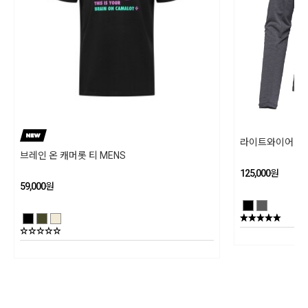
블랙다이아몬드/ 수입자 (주)블랙다이아몬드 코리아
제조국
베트남
제조년월
202601
세탁방법 및 취급시 주의사항
라이트와이어 LS 
브레인 온 캐머롯 티 MENS
30℃ 이하의 차가운 물로 세탁하며, 손 세탁을 권장합니다. 기계 세탁의 경우 반
125,000
원
드시 드럼 세탁기를 사용하십시오. 세탁 후 직사광선을 피하여 옷걸이에 걸어
59,000
원
그늘에서 말려주십시오. 다림질은 하시면 안되고, 표백제 강력(효소) 세제 및 섬
유 유연제는 사용하지 말아주십시오
품질보증기준
상세설명참조
AS책임자와 전화번호