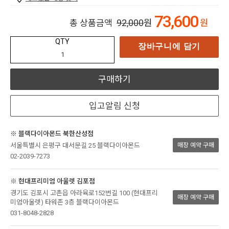
73,600
92,000
원
원
총 상품금액
QTY
장바구니에 담기
구매하기
입고알림 신청
※ 블랙다이아몬드 북한산성점
서울특별시 은평구 대서문길 25 블랙다이아몬드
매장 예약 구매
02-2039-7273
※ 현대프리미엄 아울렛 김포점
경기도 김포시 고촌읍 아라육로152번길 100 (현대프리
매장 예약 구매
미엄아울렛) 타워존 3층 블랙다이아몬드
031-8048-2828