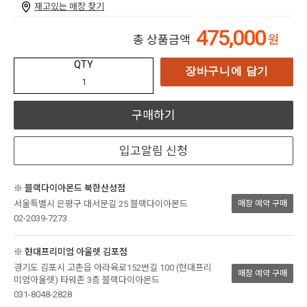
재고있는 매장 찾기
475,000
원
총 상품금액
QTY
장바구니에 담기
구매하기
입고알림 신청
※ 블랙다이아몬드 북한산성점
서울특별시 은평구 대서문길 25 블랙다이아몬드
매장 예약 구매
02-2039-7273
※ 현대프리미엄 아울렛 김포점
경기도 김포시 고촌읍 아라육로152번길 100 (현대프리
매장 예약 구매
미엄아울렛) 타워존 3층 블랙다이아몬드
031-8048-2828