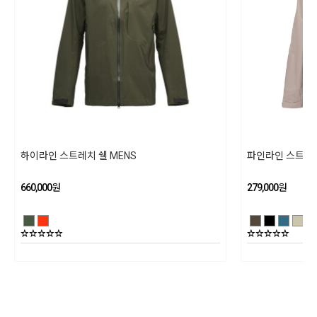
PFAS 프리 DWR 마감
블랙다이아몬드/ 수입자 (주)블랙다이아몬드 코리아
20,000mm 방수 등급
제조국
완전 심실링 처리
베트남
슬림한 YKK Conceal® 전면 지퍼
세탁방법 및 취급시 주의사항
겨드랑이 지퍼 벤트
30℃ 이하의 차가운 물로 세탁하며, 손 세탁을 권장합니다. 기계 세탁의 경우 반
드시 드럼 세탁기를 사용하십시오. 세탁 후 직사광선을 피하여 옷걸이에 걸어
등반 헬멧과 호환 가능한 조절형 후드
그늘에서 말려주십시오. 다림질은 하시면 안되고, 표백제 강력(효소) 세제 및 섬
하이라인 스트레치 쉘 MENS
파인라인 스트레치
조절 가능한 소맷단
유 유연제는 사용하지 말아주십시오
660,000
원
279,000
원
지퍼형 핸드 포켓 두 개
제조년월
착용자 기준 오른쪽 주머니에 재킷을 말아 보관 가능
202601
핏: 레귤러
품질보증기준
상세설명참조
AS책임자와 전화번호