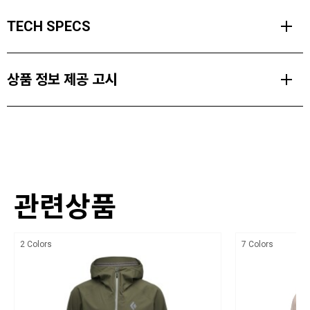
기술적인 성능과 꼭 필요한 기능만 갖춘 스트라타라인 스트레치 쉘은
TECH SPECS
비 오는 날에 적합한 미니멀하면서도 견고한 방수 재킷입니다.
BD.dry™ 3레이어 방수/투습/방풍 기술과 PFAS 프리 DWR 마감 처리
MATERIALS
가 적용되어 심각한 우천 상황에서도 뛰어난 성능을 발휘합니다.
상품 정보 제공 고시
17d Stretch Nylon BD.Dry 3L. Jersey Backer. PFAS-free DWR
패킹이 용이하고 간결한 디자인을 지닌 이 재킷은 완전 심실링 처리,
finish (Face- 100% Nylon. Backer- 100% Polyester. 88gsm)
방수 지퍼, 조절 가능한 소맷단과 밑단으로 수분 유입을 막아줍니다.
제품소재
약간의 드롭테일 실루엣이 추가적인 보호력을 제공하며, 겨드랑이 지
WEIGHT
17d Stretch Nylon BD.Dry 3L. Jersey Backer. PFAS-free DWR finish (Face-
퍼 벤트는 활동 중 체온 조절을 돕습니다.
352g
100% Nylon. Backer- 100% Polyester. 88gsm)
두 개의 지퍼형 핸드 포켓도 있어 필수품을 간편하게 보관할 수 있습
색상
니다.
관련상품
상세설명참조
PRODUCT FEATURES
치수
2 Colors
7 Colors
BD.dry™ 3L 방수/투습/방풍 기술 적용
상세설명참조
24시간 기준 20,000g/m² 투습도
제조자,수입품의 경우 수입자를 함께 표기