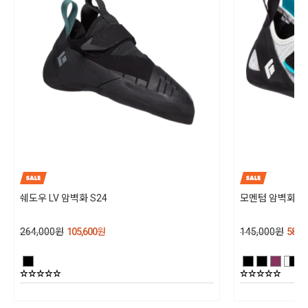
쉐도우 LV 암벽화 S24
모멘텀 암벽화 WO
264,000
원
105,600
원
145,000
원
58,00