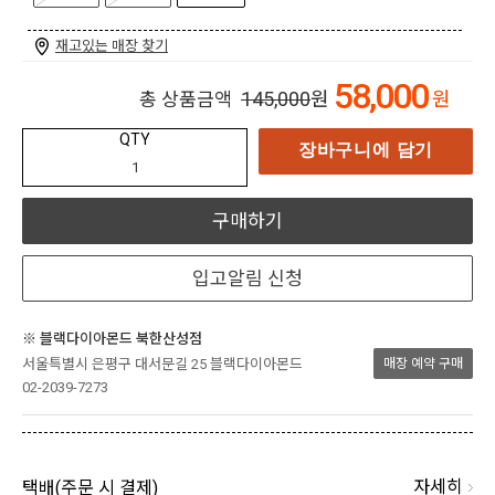
재고있는 매장 찾기
58,000
145,000
원
원
총 상품금액
QTY
장바구니에 담기
구매하기
입고알림 신청
※ 블랙다이아몬드 북한산성점
서울특별시 은평구 대서문길 25 블랙다이아몬드
매장 예약 구매
02-2039-7273
자세히
택배(
주문 시 결제
)