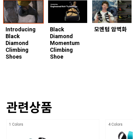
부드러운 탄력성을 지닌 중창은 미세한 감각과 편안함을 제공함
중국
비건 소재 적용
취급시 주의사항
삼베 소재 바닥 안창 적용
Introducing
Black
모멘텀 암벽화
상세설명참조
Black
Diamond
더욱 부드러운 안감을 적용한 니트 원단은 투습력이 향상됨
품질보증기준
Diamond
Momentum
발가락 부위에 유연한 고무를 적용하여 보다 나은 핏과 편안한 착
Climbing
Climbing
상세설명참조
용감을 제공함
Shoes
Shoe
A/S 책임자와 전화번호
힐 구조를 개선하여 안정적인 힐훅 성능을 제공함
블랙다이아몬드 코리아 / TEL : 1644-4807
업데이트된 중간 강도의 중창은 엣징 성능을 향상시킴
관련상품
1 Colors
4 Colors