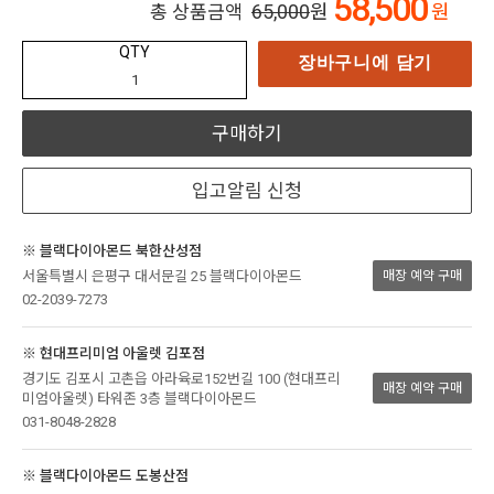
58,500
65,000
원
원
총 상품금액
QTY
장바구니에 담기
구매하기
입고알림 신청
※ 블랙다이아몬드 북한산성점
서울특별시 은평구 대서문길 25 블랙다이아몬드
매장 예약 구매
02-2039-7273
※ 현대프리미엄 아울렛 김포점
경기도 김포시 고촌읍 아라육로152번길 100 (현대프리
매장 예약 구매
미엄아울렛) 타워존 3층 블랙다이아몬드
031-8048-2828
※ 블랙다이아몬드 도봉산점