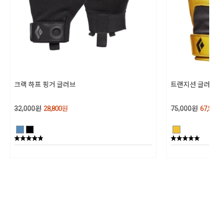
파키스탄
취급시 주의사항
상세정보참조
품질보증기준
크랙 하프 핑거 글러브
트랜지션 글러브
상세설명참조
32,000
원
28,800
원
75,000
원
67,500
A/S 책임자와 전화번호
블랙다이아몬드 코리아 / TEL : 1644-4807