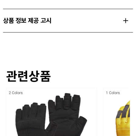
Size Range
PRODUCT FEATURES
상품 정보 제공 고시
XS-XL
내구성이 뛰어난 염소가죽 적용
Weight Per Pair
종류
손등과 손바닥 가죽 보강 및 내구성이 뛰어난 케블라 봉제 적용
118 g (4.2 oz)
상세설명참조
손목 사이즈 조절 벨크로 탭 적용
소재
관련상품
100% Goat Leather
치수
2 Colors
1 Colors
상세설명참조
제조자
블랙다이아몬드/ 수입자 (주)블랙다이아몬드 코리아
제조국