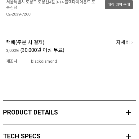
서울특별시 도봉구 도봉산4길 3-14 블랙다이아몬드 도
매장 예약 구매
봉산점
02-2039-7260
자세히
택배(
주문 시 결제
)
(30,000원 이상 무료)
3,000원
제조사
blackdiamond
PRODUCT DETAILS
하프 핑거 스타일 글러브로 내구성이 높은 천연 가죽을 사용했으며 약
TECH SPECS
간의 보온재가 내장 되었습니다.