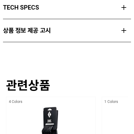
라이트와이어 퀵드로우 6개를 제공하는 퀵팩.
TECH SPECS
열간 단조 공법으로 무게를 최소화한 라이트와이어 카라비너와
12cm 길이의 12mm 도그본을 적용한 경량의 퀵드로우로 게이트 열
무게
림 현상이 없으며 스트레이트 재킷이 적용된 도그본은 카라비너가 회
상품 정보 제공 고시
438 g (개당 73 g)
전하는 것을 방지합니다.
가볍고 높은 활용도를 지니고 있어 온 종일 이어지는 등반에서 무게를
게이트 잠금 시 강도
품명 및 모델명
줄여줍니다.
24 kN
라이트와이어 퀵팩 12cm BD381131
게이트 열림 시 강도
크기,중량
PRODUCT FEATURES
8 kN
관련상품
상세설명참조
열간 단조 공법을 적용한 라이트와이어 카라비너를 상, 하단에 적
용함
최저 강도
색상
8 kN
4 Colors
1 Colors
듀얼 와이어 게이트는 로프 및 볼트에 걸림 현상을 방지함
상세설명참조
경량의 12mm 다이닉스 도그본
게이트 폭
재질
23 mm
스트레이트 재킷이 적용된 도그본은 카라비너가 회전하는 것을
50% Aluminum, 10% Steel, 34% Polyester, 5% TPU, 1% Nylon
방지함