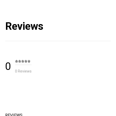
상세설명참조
A/S 책임자와 전화번호
블랙다이아몬드 코리아 / TEL : 1644-4807
Reviews
KC 인증 필 유무
해당없음 (상세설명참조)