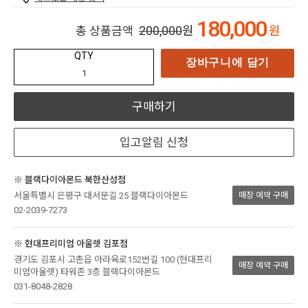
180,000
200,000
원
원
총 상품금액
QTY
장바구니에 담기
구매하기
입고알림 신청
※ 블랙다이아몬드 북한산성점
서울특별시 은평구 대서문길 25 블랙다이아몬드
매장 예약 구매
02-2039-7273
※ 현대프리미엄 아울렛 김포점
경기도 김포시 고촌읍 아라육로152번길 100 (현대프리
매장 예약 구매
미엄아울렛) 타워존 3층 블랙다이아몬드
031-8048-2828