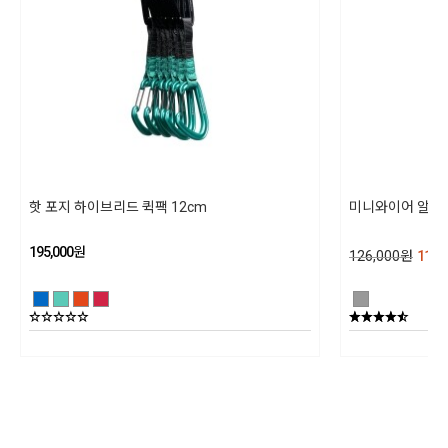
제품 구성
* 국제 산악등반 연맹 안전 인증
상세설명참조
유럽 품질 인증 기준을 충족함
동일모델의 출시년월
202301
제조자
핫 포지 하이브리드 퀵팩 12cm
미니와이어 알파인
블랙다이아몬드/ 수입자 (주)블랙다이아몬드 코리아
195,000
원
126,000
원
113,
제조국
대만
상품별 세부사양
상세설명참조
품질보증기준