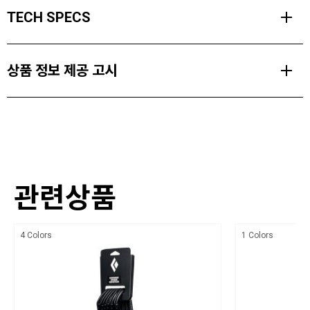
가볍고 빠른 스타일을 요구하는 알파인 및 아이스, 트래드 클라이밍을
TECH SPECS
위해 설계된 미니와이어 알파인 퀵드로우는 일반 퀵드로우의 성능에
러너의 확장성을 겸비하였습니다.
무게
블랙다이아몬드 라인업 중 가장 가벼우면서 뛰어난 성능을 지닌 미니
상품 정보 제공 고시
75 g (2.6 oz)
와이어 카라비너 2개와 60cm 길이의 8mm 너비로 가볍고 내마모성
이 뛰어나며 수분을 잘 흡수하지 않는 다이닉스 러너로 구성된 알파인
게이트 잠금 시 강도
품명 및 모델명
드로우는 가벼운 것이 정답인 등반에서 이상적입니다.
20 kN (4496 lbf)
미니와이어 알파인 퀵드로우 BD381132
게이트 열림 시 강도
크기,중량
PRODUCT FEATURES
7 kN (1574 lbf)
관련상품
상세설명참조
초경량 미니와이어 카라비너 2개 적용
최저 강도
색상
8mm, 60cm 다이닉스 러너는 알파인 등반에 이상적임
7 kN (1574 lbf)
4 Colors
1 Colors
상세설명참조
알파인 퀵드로우 및 길이를 확장하여 슬링으로 사용 가능함
게이트 폭
재질
21 mm (0.83 in)
45% Aluminum, 9% Steel, 30% Dynex, 10% Nylon, 5% TPU, 1% Nylon