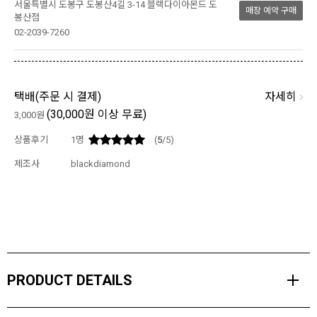
서울특별시 도봉구 도봉산4길 3-14 블랙다이아몬드 도
매장 예약 구매
봉산점
02-2039-7260
자세히
택배(
주문 시 결제
)
(30,000원 이상 무료)
3,000원
상품후기
1
명
(
5
/5)
제조사
blackdiamond
PRODUCT DETAILS