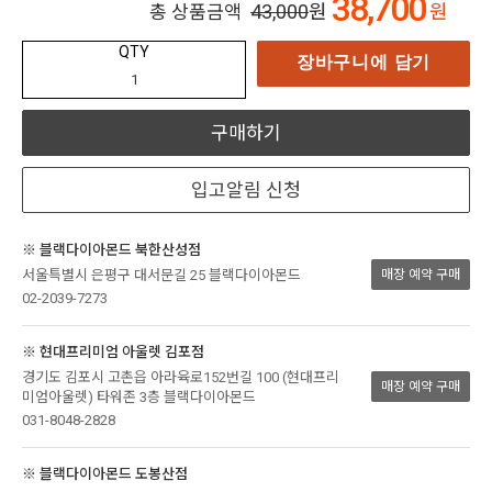
38,700
43,000
원
원
총 상품금액
QTY
장바구니에 담기
구매하기
입고알림 신청
※ 블랙다이아몬드 북한산성점
서울특별시 은평구 대서문길 25 블랙다이아몬드
매장 예약 구매
02-2039-7273
※ 현대프리미엄 아울렛 김포점
경기도 김포시 고촌읍 아라육로152번길 100 (현대프리
매장 예약 구매
미엄아울렛) 타워존 3층 블랙다이아몬드
031-8048-2828
※ 블랙다이아몬드 도봉산점