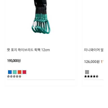
제품 구성
* 국제 산악등반 연맹 안전 인증
상세설명참조
유럽 품질 인증 기준을 충족함
동일모델의 출시년월
202301
제조자
핫 포지 하이브리드 퀵팩 12cm
미니와이어 알파인
블랙다이아몬드/ 수입자 (주)블랙다이아몬드 코리아
195,000
원
126,000
원
113,
제조국
대만
상품별 세부사양
상세설명참조
품질보증기준