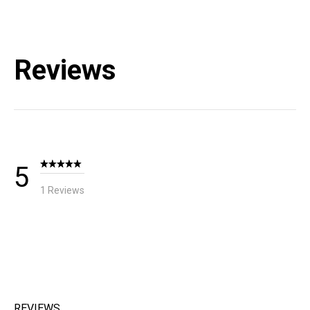
상세설명참조
A/S 책임자와 전화번호
블랙다이아몬드 코리아 / TEL : 1644-4807
Reviews
KC 인증 필 유무
해당없음 (상세설명참조)