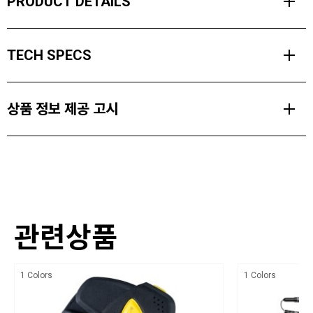
PRODUCT DETAILS
7075 알루미늄 튜빙, 스테인리스강 케이블 및 검증된 퀵드로우 프로
TECH SPECS
잠금 메커니즘으로 구성된 퀵드로우 프로 프로브는 블랙다이아몬드
스노우 세이프티 라인업의 핵심 제품입니다.
Collapsed Length
2023년에 업데이트되어 240, 280, 320cm로 제공되는 퀵드로우 프
상품 정보 제공 고시
43 cm / 16.9 in
로 프로브는 초보 백컨트리 사용자부터 숙련된 가이드 및 스노우 세이
프티 전문가에 이르기까지 모든 유저에게 뛰어난 내구성, 유틸리티 그
Weight
품명 및 모델명
리고 신속한 결합을 제공하는 이상적인 제품입니다.
361 g / 12.7 oz
퀵드로우 프로 프로브 320 BD109108
크기,중량
PRODUCT FEATURES
관련상품
상세설명참조
UIAA 인증됨
색상
신속하고 안전하며 직관적인 퀵드로우 프로 케이블 잠금 메커니
1 Colors
1 Colors
즘
상세설명참조
7075 알루미늄 스테인리스 케이블로 내구성 극대화
재질