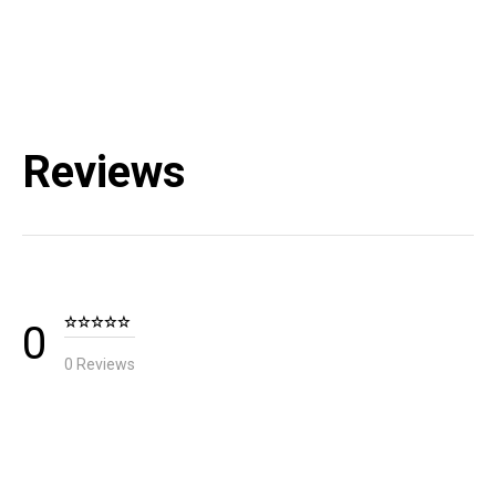
품질보증기준
상세설명참조
A/S 책임자와 전화번호
블랙다이아몬드 코리아 / TEL : 1644-4807
Reviews
KC 인증 필 유무
해당없음 (상세설명참조)