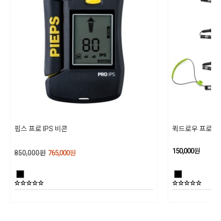
두꺼워진 두께로 이전 알루미늄 프로브 대비 18% 향상된 강성
100% Aluminum
30, 90 및 200cm의 하이라이트가 있는 고대비 표시는 눈 깊이
제품 구성
및 안정성 테스트 측정에 용이함
상세설명참조
업데이트된 그래픽으로 상단 및 하단 프로브 세그먼트를 구분하
여 방향 지정 시간을 최소화함
동일모델의 출시년월
견고한 알루미늄 팁이 단단한 눈 속을 뚫고 지나감
202301
쉽고 빠르게 사용할 수 있는 풀 코드가 적용된 보관 파우치
제조자
길이 : 240,280,320cm
핍스 프로 IPS 비콘
퀵드로우 프로 프로
블랙다이아몬드/ 수입자 (주)블랙다이아몬드 코리아
접힌 길이 : 45cm
150,000
원
850,000
원
765,000
원
제조국
무게 : 310g, 350g, 400g
대만
상품별 세부사양
상세설명참조