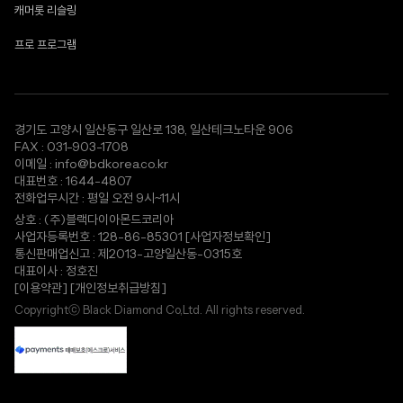
캐머롯 리슬링
프로 프로그램
경기도 고양시 일산동구 일산로 138, 일산테크노타운 906
FAX : 031-903-1708
이메일 : info@bdkorea.co.kr
대표번호 : 1644-4807
전화업무시간 : 평일 오전 9시~11시
상호 : (주)블랙다이아몬드코리아
사업자등록번호 : 128-86-85301
[사업자정보확인]
통신판매업신고 : 제2013-고양일산동-0315호
대표이사 : 정호진
[이용약관]
[개인정보취급방침]
Copyrightⓒ Black Diamond Co,Ltd. All rights reserved.