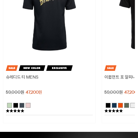
슈레디드 티 MENS
이큅먼트 포 알피니스
59,000
원
47,200
원
59,000
원
47,200