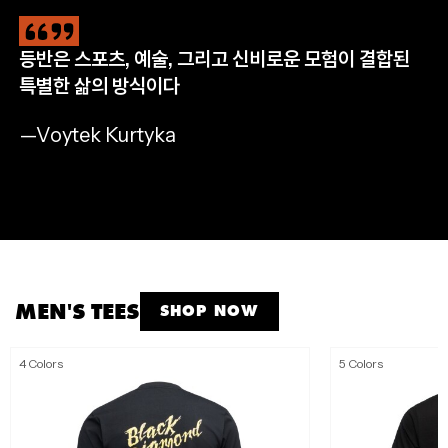
등반은 스포츠, 예술, 그리고 신비로운 모험이 결합된
CLIMB
HIKE
RUN
APPAREL
특별한 삶의 방식이다
완등을 위한 필수 장비
자연으로 나아갈 완벽한 준비
멈추지 않는 산악 트레일 러닝
모든 아웃도어 모험을 위해
—Voytek Kurtyka
SHOP NOW
SHOP NOW
SHOP NOW
SHOP MEN'S
SHOP WOMEN'S
MEN'S TEES
SHOP NOW
4 Colors
5 Colors