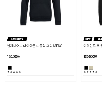
조절 가능한 다리 벨트 고정 밴드
제품 구성
4개의 성형 기어 루프
상세설명참조
동일모델의 출시년월
202401
제조자
엔지니어드 다이아몬드 풀업 후디 MENS
이큅먼트 포 알피
블랙다이아몬드/ 수입자 (주)블랙다이아몬드 코리아
120,000
원
130,000
원
제조국
필리핀
상품별 세부사양
상세설명참조
품질보증기준
상세설명참조