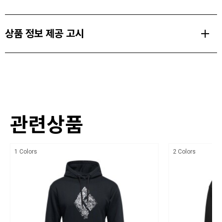
고 빠르게 사이즈 조절 가능한 디자인을 제공합니다.
Weight
이미 선이 끼워진 스피드 어저스트 허리띠 버클은 결합할 때 시간을
상품 정보 제공 고시
300g (M사이즈 기준)
절약하고 실수를 방지합니다.
더블 코어 구조는 편안함에 중점을 두어, 헤링벨레이에서도 편안하게
품명 및 모델명
지낼 수 있습니다.
모멘텀 하네스 MENS BD650005
트랙핏 다리 루프는 다양한 레이어링 구성에 맞게 쉽게 조절할 수 있
크기,중량
으며, 압력 성형된 기어 루프 네 개와 훌 루프 하나로 이 제품은 우리
의 가장 인기 있는 올라운더입니다.
관련상품
상세설명참조
색상
PRODUCT FEATURES
1 Colors
2 Colors
상세설명참조
빠르고 쉽게 사이즈 조절 가능한 허리 벨트
재질
허리 벨트는 듀얼 코어 공법으로 편안하며 통기성이 뛰어남
20% Poly Fabric, 20% Nylon Fabric, 20% CLPE Foam, 20% Nylon
빠르고 쉽게 사이즈 조절 가능한 트랙핏(trakFIT™) 레그 루프
Webbing, 10% Nylon Webbing, 5% Aluminum, 5% Urethane Tube