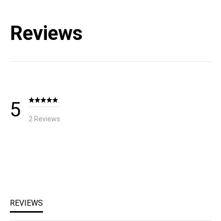
A/S 책임자와 전화번호
Reviews
블랙다이아몬드 코리아 / TEL : 1644-4807
KC 인증 필 유무
해당없음 (상세설명참조)