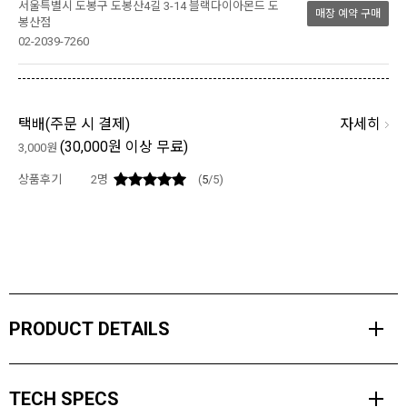
서울특별시 도봉구 도봉산4길 3-14 블랙다이아몬드 도
매장 예약 구매
봉산점
02-2039-7260
자세히
택배(
주문 시 결제
)
(30,000원 이상 무료)
3,000원
상품후기
2
명
(
5
/5)
PRODUCT DETAILS
매번 레그 루프와 허리 벨트 사이즈를 조절하는 데 시간을 소비하는
TECH SPECS
것을 번거롭게 느끼는 클라이머를 위해, 블랙다이아몬드 모멘텀은 쉽