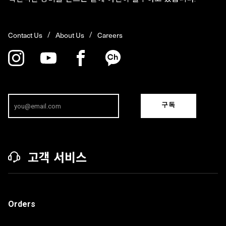
Contact Us
About Us
Careers
구독
고객 서비스
Orders