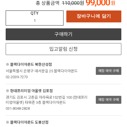
99,000
110,000
원
원
총 상품금액
QTY
장바구니에 담기
구매하기
입고알림 신청
※ 블랙다이아몬드 북한산성점
서울특별시 은평구 대서문길 25 블랙다이아몬드
매장 예약 구매
02-2039-7273
※ 현대프리미엄 아울렛 김포점
경기도 김포시 고촌읍 아라육로152번길 100 (현대프리
매장 예약 구매
미엄아울렛) 타워존 3층 블랙다이아몬드
031-8048-2828
※ 블랙다이아몬드 도봉산점