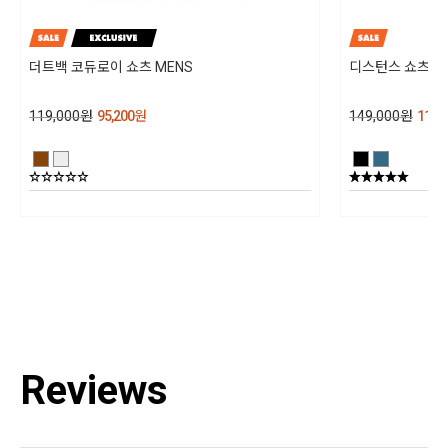
30℃ 이하의 차가운 물로 세탁하며, 손 세탁을 권장합니다. 기계 세탁의 경우 반
드시 드럼 세탁기를 사용하십시오. 세탁 후 직사광선을 피하여 옷걸이에 걸어
그늘에서 말려주십시오. 다림질은 하시면 안되고, 표백제 강력(효소) 세제 및 섬
더트백 코듀로이 쇼츠 MENS
디스턴스 쇼츠 M
유 유연제는 사용하지 말아주십시오
제조년월
119,000
원
95,200
원
149,000
원
119,
202401
품질보증기준
상세정보참조
A/S 책임자와 전화번호
블랙다이아몬드 코리아 / TEL : 1644-4807
Reviews