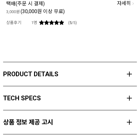
자세히
택배(
주문 시 결제
)
(30,000원 이상 무료)
3,000원
상품후기
1
명
(
5
/5)
PRODUCT DETAILS
일상에서 클라이밍까지 모든 활동에 적합한 맨틀 팬츠는 내구성 있는
TECH SPECS
유기농 면 소재와 약간의 신축성이 적용된 클래식한 5포켓 팬츠입니
다.
MATERIALS
거셋 처리된 가랑이는 보다 자유로운 움직임을 제공합니다.
상품 정보 제공 고시
Stretch Cotton Canvas (48% Organic Cotton 48% Polyester 4%
두 개의 전면 핸드 포켓, 두 개의 후면 드롭인 포켓, 우측 지퍼 포켓 그
Elastane 285gsm)
리고 벨트 루프와 버튼식 잠금 방식이 적용되었습니다.