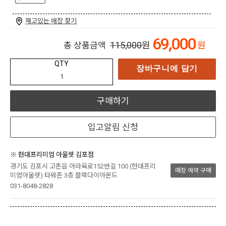
재고있는 매장 찾기
69,000
115,000
원
원
총 상품금액
QTY
장바구니에 담기
구매하기
입고알림 신청
※ 현대프리미엄 아울렛 김포점
경기도 김포시 고촌읍 아라육로152번길 100 (현대프리
매장 예약 구매
미엄아울렛) 타워존 3층 블랙다이아몬드
031-8048-2828