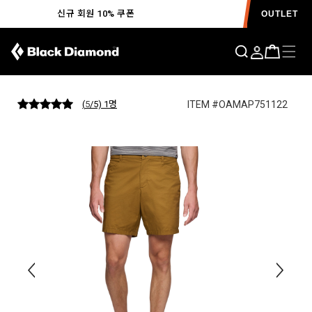
신규 회원 10% 쿠폰
OUTLET
맨틀 쇼츠 MENS
ITEM #OAMAP751122
(
5
/5) 1
명