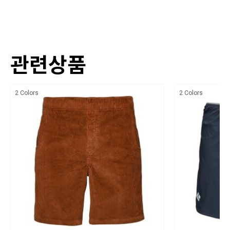
제품소재
Stretch Cotton Canvas (48% Organic Cotton, 48% Polyester, 4% Elastane,
PRODUCT FEATURES
285gsm)
내구성 있는 유기농 면 소재로 제작
색상
관련상품
가랑이 거셋 처리
상세정보참조
인심 : 7인치
치수
2 Colors
2 Colors
두 개의 핸드 포켓
상세정보참조
두 개의 드롭인 포켓
제조자
우측 사이드 지퍼 포켓
블랙다이아몬드/ 수입자 (주)블랙다이아몬드 코리아
버튼 지퍼 플라이 클로저가 적용된 벨트 루프 허리 밴드
제조국
파키스탄
세탁방법 및 취급시 주의사항