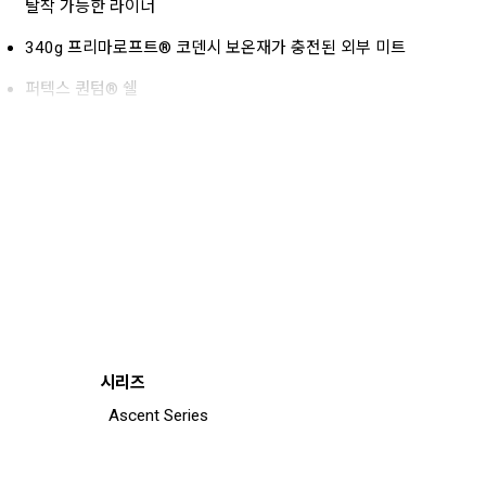
탈착 가능한 라이너
340g 프리마로프트® 코덴시 보온재가 충전된 외부 미트
퍼텍스 퀀텀® 쉘
가죽으로 엄지 손가락을 보강하여 픽스 로프 등반시 내구성 향
상
케블라® 봉제 처리된 염소 가죽의 손바닥
제거 가능한 손목걸이
시리즈
Ascent Series