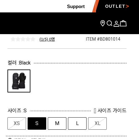
Support
OUTLET
앱솔루트 미트
ITEM #BD801014
(
0
/5) 0
명
컬러 :
Black
사이즈 :
S
사이즈 가이드
XS
S
M
L
XL