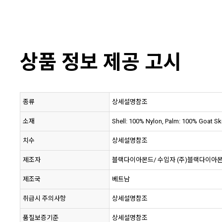
상품 정보 제공 고시
종류
상세설명참조
소재
Shell: 100% Nylon, Palm: 100% Goat Ski
치수
상세설명참조
제조자
블랙다이아몬드/ 수입자 (주)블랙다이아
제조국
베트남
취급시 주의사항
상세설명참조
품질보증기준
상세설명참조