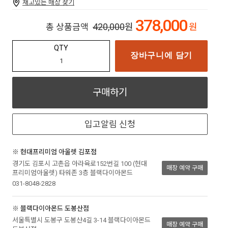
재고있는 매장 찾기
378,000
420,000
원
원
총 상품금액
QTY
장바구니에 담기
구매하기
입고알림 신청
※ 현대프리미엄 아울렛 김포점
경기도 김포시 고촌읍 아라육로152번길 100 (현대
매장 예약 구매
프리미엄아울렛) 타워존 3층 블랙다이아몬드
031-8048-2828
※ 블랙다이아몬드 도봉산점
서울특별시 도봉구 도봉산4길 3-14 블랙다이아몬드
매장 예약 구매