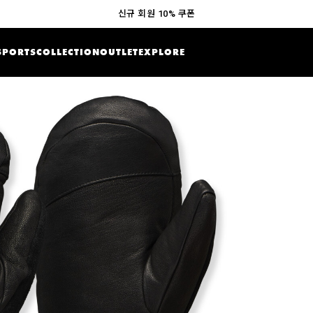
신규 회원 10% 쿠폰
SPORTS
COLLECTION
OUTLET
EXPLORE