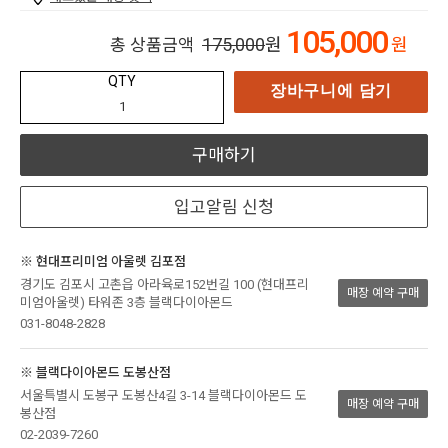
105,000
175,000
원
원
총 상품금액
QTY
장바구니에 담기
구매하기
입고알림 신청
※ 현대프리미엄 아울렛 김포점
경기도 김포시 고촌읍 아라육로152번길 100 (현대프리
매장 예약 구매
미엄아울렛) 타워존 3층 블랙다이아몬드
031-8048-2828
※ 블랙다이아몬드 도봉산점
서울특별시 도봉구 도봉산4길 3-14 블랙다이아몬드 도
매장 예약 구매
봉산점
02-2039-7260