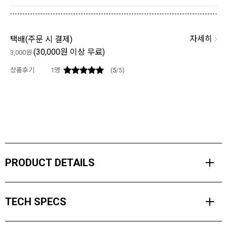
자세히
택배(
주문 시 결제
)
(30,000원 이상 무료)
3,000원
상품후기
1
명
(
5
/5)
PRODUCT DETAILS
블랙다이아몬드 스파크 글러브는 스키장에서의 딥랩, 백컨트리 투어,
TECH SPECS
그리고 그 사이 모든 액티비티를 위해 프리미엄 성능과 아늑한 보온성
을 결합하였습니다.