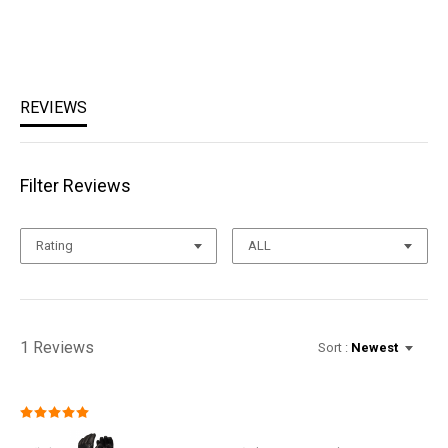
베트남
취급시 주의사항
상세설명참조
품질보증기준
상세설명참조
A/S 책임자와 전화번호
블랙다이아몬드 코리아 / TEL : 1644-4807