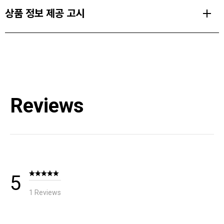
사이즈
BD.dry™ 방수 기능과 EVA 패딩이 적용된 초경량 염소 가죽 쉘을 특징
상품 정보 제공 고시
S-XL
으로 하는 스파크 글러브는 폭풍우를 비롯한 모든 악천후를 맞서 싸울
수 있습니다.
사용 온도
종류
버터처럼 부드러운 플리스 라이닝과 프리마로프트® 골드 보온재는
-18/-9 °C (0/15 °F)
상세설명참조
손을 부드럽고 편안하게 유지해주며, 프리라이드 후크 앤 루프 손목
한쌍 무게
소재
클로저는 눈의 침투 를 막아주고 손목을 단단히 고정시켜 줍니다.
260.3 g
Reviews
[Shell 1] Goatskin [Shell 2] 100% Nylon [Lining] 100% Polyester [Insulation]
100% Polyester [Gore-Tex insert] ePTFE
PRODUCT FEATURES
시리즈
Freeride Series
치수
100% 방수 BD.dry™
상세설명참조
전체 염소 가죽 적용 및 손바닥 추가 보완을 통해 내구성 강화
제조자
네오프렌 프리라이드 커프로 고정할 수 있는 손목 핏
블랙다이아몬드/ 수입자 (주)블랙다이아몬드 코리아
추운 겨울 온기를 위한 부드러운 후리스 안감과 프리마로프트®
골드 보온재 적용
제조국
추가 충격 보호를 위한 손등 및 손가락의 EVA 폼 패딩