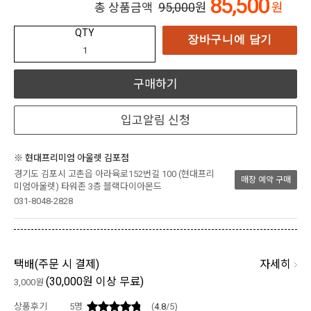
85,500
95,000
원
원
총 상품금액
QTY
장바구니에 담기
구매하기
입고알림 신청
※ 현대프리미엄 아울렛 김포점
경기도 김포시 고촌읍 아라육로152번길 100 (현대프리
매장 예약 구매
미엄아울렛) 타워존 3층 블랙다이아몬드
031-8048-2828
자세히
택배(
주문 시 결제
)
(30,000원 이상 무료)
3,000원
상품후기
5
명
(
4.8
/5)