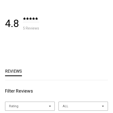
손목시계 사용이 가능한 개폐구
상세설명참조
부드러운 콧물닦이용 그리드 플리스 원단
제조자
그립감과 내구성이 뛰어난 실리콘 손바닥
블랙다이아몬드/ 수입자 (주)블랙다이아몬드 코리아
가시성 향상을 위한 반사 로고 처리
제조국
페어링 클립
필리핀
취급시 주의사항
상세설명참조
품질보증기준
상세설명참조
A/S 책임자와 전화번호
블랙다이아몬드 코리아 / TEL : 1644-4807