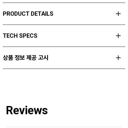
PRODUCT DETAILS
하이브리드 라이트 글러브는 가벼운 비바람 및 선선한 날씨에 사용하
TECH SPECS
기에 이상적입니다.
부드러운 플리스 백커와 DWR 코팅 및 3레이어 스트레치 소프트쉘 원
사이즈
단으로 제작된 하이브리드 라이트 글러브는 내후성이 뛰어납니다.
상품 정보 제공 고시
XS-XL
손목시계 개폐구, 터치스크린 호환이 가능한 엄지 및 검지 손가락이
있으며 손바닥에는 실리콘이 적용되어 그립감이 좋습니다.
사용 온도
종류
-9/0ºC (15/30ºF)
상세설명참조
PRODUCT FEATURES
쌍당 무게
소재
방풍 및 방수가 가능한 3레이어 소프트쉘 외부 원단 (앞면 : 77%
57 g
Reviews
재활용 나일론, 23% 엘라스테인 / 뒷면 : 94% 재활용 폴리에스터,
[Shell 1 Face] 77% Nylon, 23% Spandex [Shell 1 Back] 94% Polyester, 6%
6% 엘라스테인)
Spandex [Shell 2] 93% Recycled Polyester 7% Elastane
시리즈
터치스크린 호환 가능한 엄지와 검지 손가락
Distance Series
치수