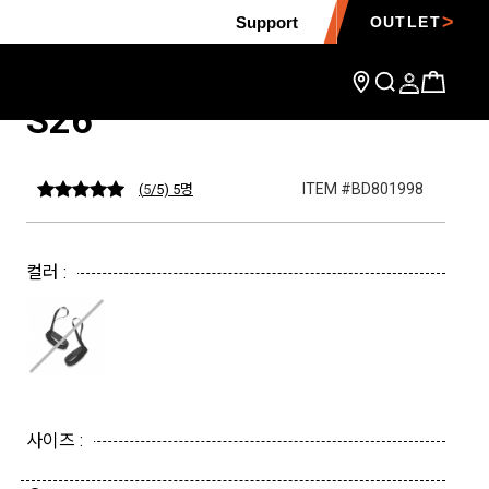
Support
OUTLET
프리라이드 글러브 리쉬
S26
ITEM #BD801998
(
5
/5) 5
명
컬러 :
사이즈 :