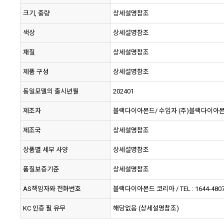
크기, 중량
상세설명참조
색상
상세설명참조
재질
상세설명참조
제품 구성
상세설명참조
동일모델의 출시년월
202401
제조자
블랙다이아몬드/ 수입자 (주)블랙다이아
제조국
상세설명참조
상품별 세부 사양
상세설명참조
품질보증기준
상세설명참조
AS책임자와 전화번호
블랙다이아몬드 코리아 / TEL : 1644-480
KC 인증 필 유무
해당없음 (상세설명참조)