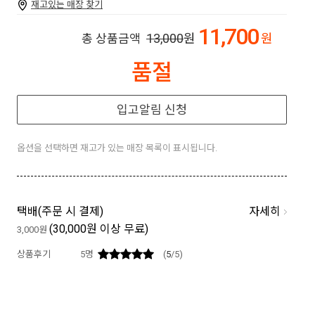
재고있는 매장 찾기
11,700
13,000
원
원
총 상품금액
품절
입고알림 신청
옵션을 선택하면 재고가 있는 매장 목록이 표시됩니다.
자세히
택배(
주문 시 결제
)
(30,000원 이상 무료)
3,000원
상품후기
5
명
(
5
/5)