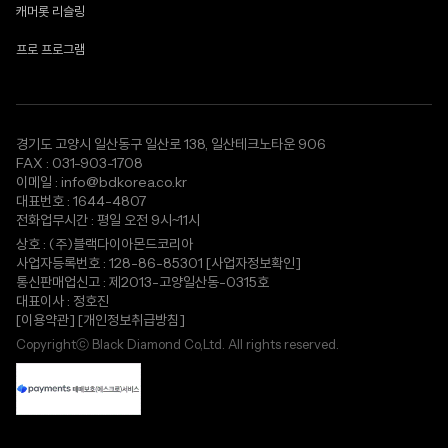
캐머롯 리슬링
프로 프로그램
경기도 고양시 일산동구 일산로 138, 일산테크노타운 906
FAX : 031-903-1708
이메일 : info@bdkorea.co.kr
대표번호 : 1644-4807
전화업무시간 : 평일 오전 9시~11시
상호 : (주)블랙다이아몬드코리아
사업자등록번호 : 128-86-85301
[사업자정보확인]
통신판매업신고 : 제2013-고양일산동-0315호
대표이사 : 정호진
[이용약관]
[개인정보취급방침]
Copyrightⓒ Black Diamond Co,Ltd. All rights reserved.