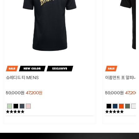
슈레디드 티 MENS
이큅먼트 포 알피니스
59,000
원
47,200
원
59,000
원
47,200