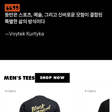
등반은 스포츠, 예술, 그리고 신비로운 모험이 결합된
CLIMB
HIKE
RUN
APPAREL
특별한 삶의 방식이다
완등을 위한 필수 장비
자연으로 나아갈 완벽한 준비
멈추지 않는 산악 트레일 러닝
모든 아웃도어 모험을 위해
—Voytek Kurtyka
SHOP NOW
SHOP NOW
SHOP NOW
SHOP MEN'S
SHOP WOMEN'S
MEN'S TEES
SHOP NOW
4 Colors
5 Colors