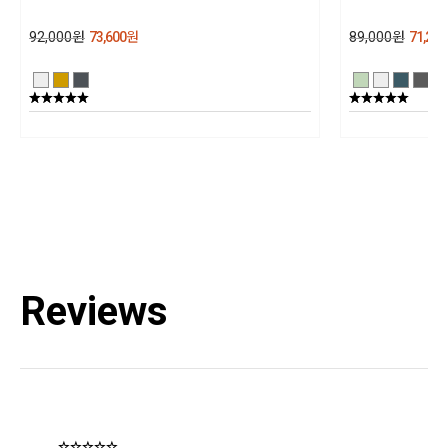
제조년월
92,000
원
73,600
원
89,000
원
71,200
202501
품질보증기준
상세설명참조
AS책임자와 전화번호
블랙다이아몬드 코리아 / TEL : 1644-4807
Reviews