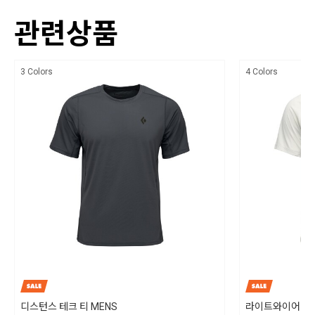
PRODUCT FEATURES
관련상품
상세설명참조
UPF 50+ 자외선 차단
치수
BD Cool™ 미네랄 기반 섬유 내 냉각 기술
3 Colors
4 Colors
상세설명참조
겨드랑이 거셋 처리로 높은 활동성 제공
제조자
폴리진 냄새 제어 처리
블랙다이아몬드/ 수입자 (주)블랙다이아몬드 코리아
레귤러 핏
제조국
사이즈: S~XL
CFM: 120
인도네시아
무게: 187 g
세탁방법 및 취급시 주의사항
제조국: 인도네시아
30℃ 이하의 차가운 물로 세탁하며, 손 세탁을 권장합니다. 기계 세탁의 경우 반
드시 드럼 세탁기를 사용하십시오. 세탁 후 직사광선을 피하여 옷걸이에 걸어
그늘에서 말려주십시오. 다림질은 하시면 안되고, 표백제 강력(효소) 세제 및 섬
유 유연제는 사용하지 말아주십시오
디스턴스 테크 티 MENS
라이트와이어 테크