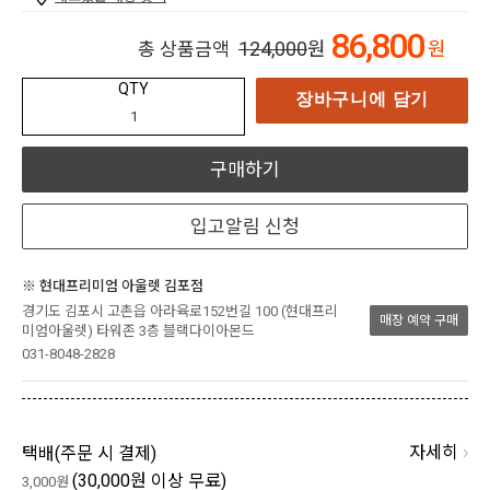
86,800
124,000
원
원
총 상품금액
QTY
장바구니에 담기
구매하기
입고알림 신청
※ 현대프리미엄 아울렛 김포점
경기도 김포시 고촌읍 아라육로152번길 100 (현대프리
매장 예약 구매
미엄아울렛) 타워존 3층 블랙다이아몬드
031-8048-2828
자세히
택배(
주문 시 결제
)
(30,000원 이상 무료)
3,000원