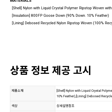
MATERIALS
[Shell] Nylon with Liquid Crystal Polymer Ripstop Woven wi
[Insulation] 800FP Goose Down (90% Down. 10% Feather)
[Lining] Debosed Recycled Nylon Ripstop Woven (100% Rec
상품 정보 제공 고시
제품소재
[Shell] Nylon with Liquid Crystal Pol
10% Feather),[Lining] Debosed Recyc
색상
상세설명참조