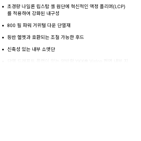
초경량 나일론 립스탑 셸 원단에 혁신적인 액정 폴리머(LCP)
를 적용하여 강화된 내구성
800 필 파워 거위털 다운 단열재
등반 헬멧과 호환되는 조절 가능한 후드
신축성 있는 내부 소맷단
단열 드래프트 플랩이 있는 양방향 YKK® Vislon 전면 내부 지
퍼
싱글 풀 코드를 통해 조절 가능한 후드와 밑단
활동 범위를 넓혀주는 입체적인 소매 패턴
2개의 지퍼형 핸드 포켓, 1개의 지퍼형 가슴 포켓, 2개의 내부
드롭 포켓
CLO: 4.98
무게: 597g