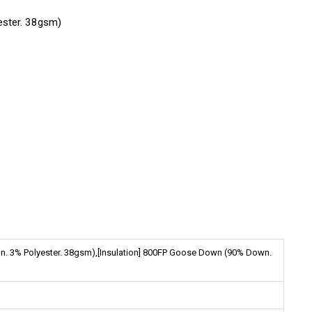
제조국: 베트남
ester. 38gsm)
lon. 3% Polyester. 38gsm),[Insulation] 800FP Goose Down (90% Down.