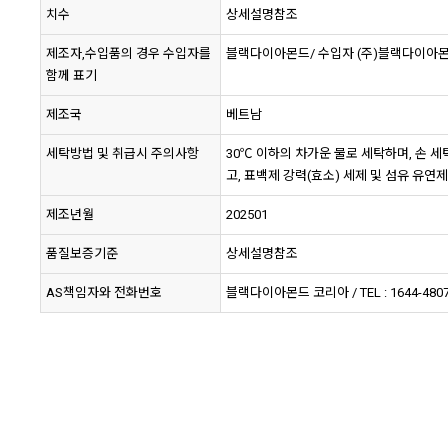
치수
상세설명참조
제조자,수입품의 경우 수입자를
블랙다이아몬드/ 수입자 (주)블랙다이아
함께 표기
제조국
베트남
세탁방법 및 취급시 주의사항
30℃ 이하의 차가운 물로 세탁하며, 손 
고, 표백제 강력(효소) 세제 및 섬유 유
제조년월
202501
품질보증기준
상세설명참조
AS책임자와 전화번호
블랙다이아몬드 코리아 / TEL : 1644-480