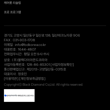
캐머롯 리슬링
프로 프로그램
경기도 고양시 일산동구 일산로 138, 일산테크노타운 906
FAX : 031-903-1708
이메일 : info@bdkorea.co.kr
대표번호 : 1644-4807
전화업무시간 : 평일 오전 9시~11시
상호 : (주)블랙다이아몬드코리아
사업자등록번호 : 128-86-85301
[사업자정보확인]
통신판매업신고 : 제2013-고양일산동-0315호
대표이사 : 정호진
[이용약관]
[개인정보취급방침]
Copyrightⓒ Black Diamond Co,Ltd. All rights reserved.