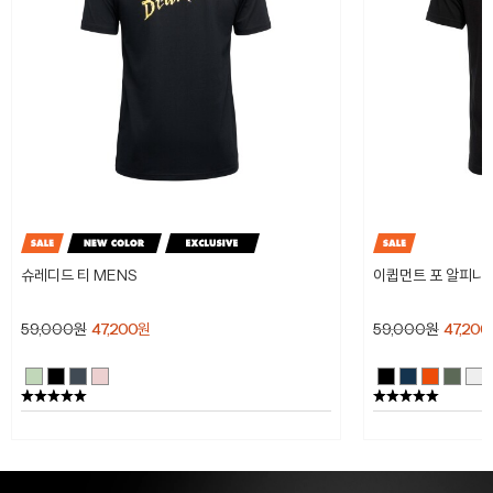
슈레디드 티 MENS
이큅먼트 포 알피니스
59,000
원
47,200
원
59,000
원
47,200