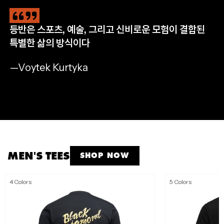
등반은 스포츠, 예술, 그리고 신비로운 모험이 결합된
CLIMB
HIKE
RUN
APPAREL
특별한 삶의 방식이다
완등을 위한 필수 장비
자연으로 나아갈 완벽한 준비
멈추지 않는 산악 트레일 러닝
모든 아웃도어 모험을 위해
—Voytek Kurtyka
SHOP NOW
SHOP NOW
SHOP NOW
SHOP MEN'S
SHOP WOMEN'S
MEN'S TEES
SHOP NOW
4 Colors
5 Colors