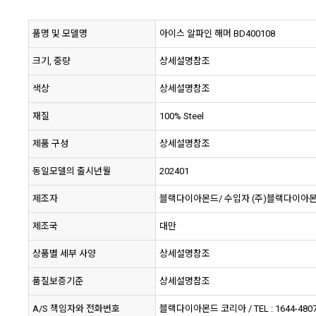
품명 및 모델명
아이스 알파인 해머 BD400108
크기, 중량
상세설명참조
색상
상세설명참조
재질
100% Steel
제품 구성
상세설명참조
동일모델의 출시년월
202401
제조자
블랙다이아몬드/ 수입자 (주)블랙다이아
제조국
대만
상품별 세부 사양
상세설명참조
품질보증기준
상세설명참조
A/S 책임자와 전화번호
블랙다이아몬드 코리아 / TEL : 1644-480