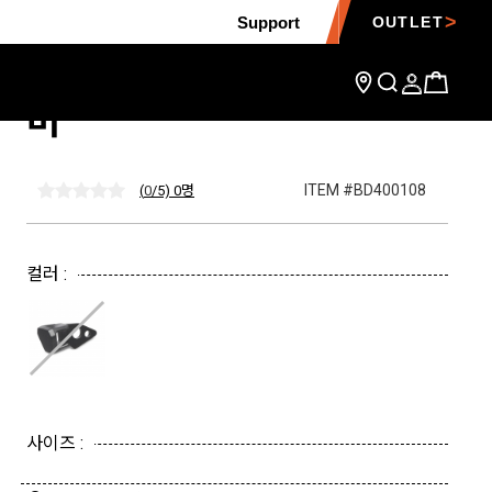
Support
OUTLET
하이드라 아이스 알파인 해
머
ITEM #BD400108
(
0
/5) 0
명
컬러 :
사이즈 :